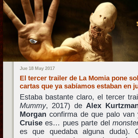
Jue 18 May 2017
El tercer trailer de La Momia pone so
cartas que ya sabíamos estaban en 
Estaba bastante claro, el tercer tra
Mummy
, 2017) de
Alex Kurtzma
Morgan
confirma de que palo van 
Cruise
es… pues parte del
monste
es que quedaba alguna duda). 