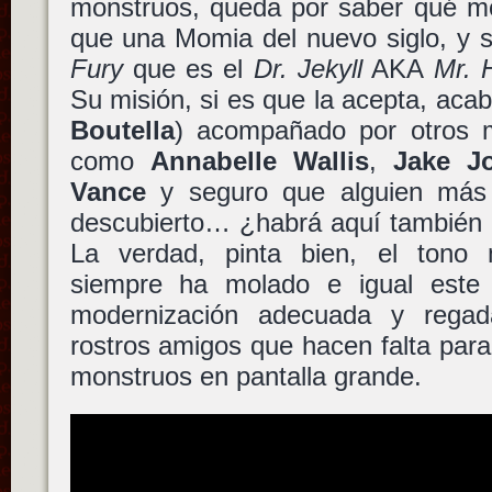
monstruos, queda por saber qué m
que una Momia del nuevo siglo, y s
Fury
que es el
Dr. Jekyll
AKA
Mr. 
Su misión, si es que la acepta, aca
Boutella
) acompañado por otros m
como
Annabelle Wallis
,
Jake J
Vance
y seguro que alguien más
descubierto… ¿habrá aquí también 
La verdad, pinta bien, el tono
siempre ha molado e igual est
modernización adecuada y regada
rostros amigos que hacen falta par
monstruos en pantalla grande.