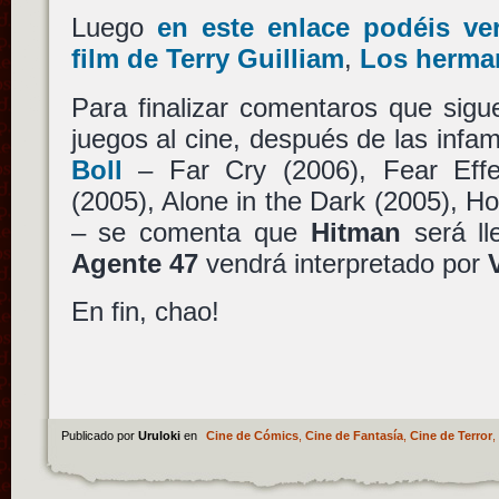
Luego
en este enlace podéis ver 
film de Terry Guilliam
,
Los herma
Para finalizar comentaros que sigu
juegos al cine, después de las infa
Boll
– Far Cry (2006), Fear Effe
(2005), Alone in the Dark (2005), H
– se comenta que
Hitman
será ll
Agente 47
vendrá interpretado por
En fin, chao!
Publicado por
Uruloki
en
Cine de Cómics
,
Cine de Fantasía
,
Cine de Terror
,