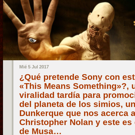
Mié 5 Jul 2017
¿Qué pretende Sony con este
«This Means Something»?, 
viralidad tardía para promoc
del planeta de los simios, un
Dunkerque que nos acerca a
Christopher Nolan y este es
de Musa…