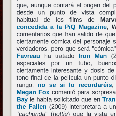
que, aunque contará el origen del 
desde un punto de vista comple
habitual de los films de
Marv
concedida a la PiQ Magazine
,
W
comentarios que han salido de que 
ciertamente cómica del personaje s
verdaderos, pero que será "cómica"
Favreau
ha tratado
Iron Man
(2
especiales por un tubo, bueno
ciertamente interesante y dosis de
tono final de la película un punto 
rango,
no se si lo recordaréis
,
Megan Fox
comentó para sorpresa
Bay
le había solicitado que en
Tran
the Fallen
(2009) interpretara a u
"
cachonda
" (
hottie
) que la vista en