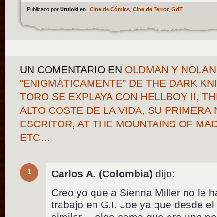
Publicado por
Uruloki
en
Cine de Cómics
,
Cine de Terror
,
GdT
.
UN COMENTARIO
EN
OLDMAN Y NOLAN
"ENIGMÁTICAMENTE" DE THE DARK KN
TORO SE EXPLAYA CON HELLBOY II, TH
ALTO COSTE DE LA VIDA, SU PRIMER
ESCRITOR, AT THE MOUNTAINS OF MA
ETC…
1
Carlos A. (Colombia)
dijo:
Creo yo que a Sienna Miller no le 
trabajo en G.I. Joe ya que desde el 
similar… algo como que era una pel