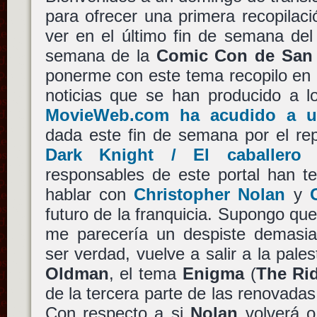
para ofrecer una primera recopilac
ver en el último fin de semana del 
semana de la
Comic Con de San 
ponerme con este tema recopilo en
noticias que se han producido a l
MovieWeb.com ha acudido a u
dada este fin de semana por el rep
Dark Knight / El caballero 
responsables de este portal han te
hablar con
Christopher Nolan
y
futuro de la franquicia. Supongo que 
me parecería un despiste demasi
ser verdad, vuelve a salir a la pale
Oldman
, el tema
Enigma
(
The Ri
de la tercera parte de las renovada
Con respecto a si
Nolan
volverá o