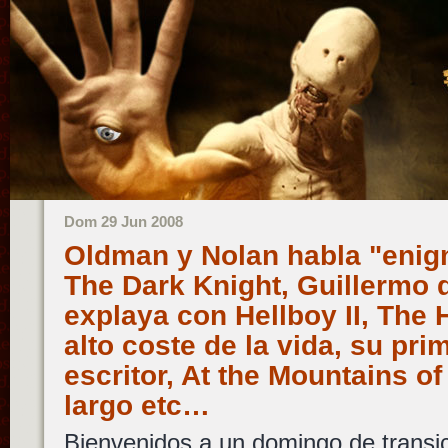
Dom 29 Jun 2008
Oldman y Nolan habla "enig
The Dark Knight, Guillermo 
explaya con Hellboy II, The H
alto coste de la vida, su pr
escritor, At the Mountains o
largo etc…
Bienvenidos a un domingo de transi