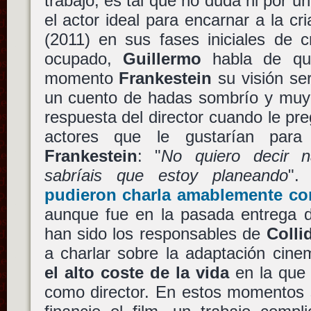
trabajo, es tal que no duda ni por u
el actor ideal para encarnar a la cr
(2011) en sus fases iniciales de 
ocupado,
Guillermo
habla de que
momento
Frankestein
su visión se
un cuento de hadas sombrío y muy 
respuesta del director cuando le p
actores que le gustarían para
Frankestein
: "
No quiero decir 
sabríais que estoy planeando
"
pudieron charla amablemente co
aunque fue en la pasada entrega 
han sido los responsables de
Colli
a charlar sobre la adaptación cin
el alto coste de la vida
en la qu
como director. En estos momentos 