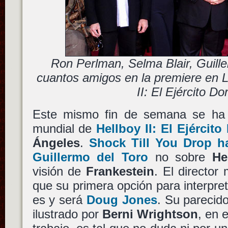
Ron Perlman, Selma Blair, Guill
cuantos amigos en la premiere en 
II: El Ejército Do
Este mismo fin de semana se ha 
mundial de
Hellboy II: El Ejércit
Ángeles
.
Shock Till You Drop h
Guillermo del Toro
no sobre
He
visión de
Frankestein
. El director
que su primera opción para interpreta
es y será
Doug Jones
. Su parecido
ilustrado por
Berni Wrightson
, en 