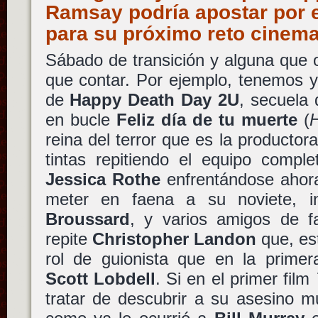
Ramsay podría apostar por e
para su próximo reto cinem
Sábado de transición y alguna que 
que contar. Por ejemplo, tenemos ya 
de
Happy Death Day 2U
, secuela
en bucle
Feliz día de tu muerte
(
reina del terror que es la productor
tintas repitiendo el equipo comple
Jessica Rothe
enfrentándose ahora 
meter en faena a su noviete, i
Broussard
, y varios amigos de f
repite
Christopher Landon
que, es
rol de guionista que en la primer
Scott Lobdell
. Si en el primer film
tratar de descubrir a su asesino m