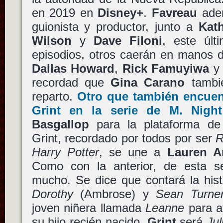
en 2019 en
Disney+
.
Favreau
ade
guionista y productor, junto a
Kat
Wilson
y
Dave Filoni
, este últ
episodios, otros caerán en manos
Dallas Howard
,
Rick Famuyiwa
recordad que
Gina Carano
tambié
reparto.
Otro que también encuen
Grint
en la serie de M. Night
Basgallop
para la plataforma d
Grint, recordado por todos por ser
R
Harry Potter
, se une a
Lauren A
Como con la anterior, de esta s
mucho. Se dice que contará la hist
Dorothy
(Ambrose) y
Sean Turne
joven niñera llamada
Leanne
para a
su hijo recién nacido.
Grint
será
Ju