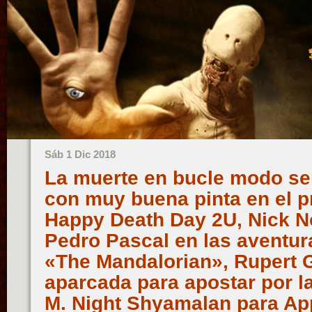
Sáb 1 Dic 2018
La muerte en bucle modo seri
con muy buena pinta en el pr
Happy Death Day 2U, Nick No
Pedro Pascal en las aventur
«The Mandalorian», Rupert G
aparcada para apostar por l
M. Night Shyamalan para Ap