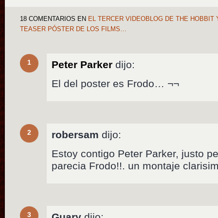
18 COMENTARIOS
EN
EL TERCER VIDEOBLOG DE THE HOBBIT 
TEASER PÓSTER DE LOS FILMS…
1
Peter Parker
dijo:
El del poster es Frodo… ¬¬
2
robersam
dijo:
Estoy contigo Peter Parker, justo 
parecia Frodo!!. un montaje clarisimo
3
Guary
dijo: