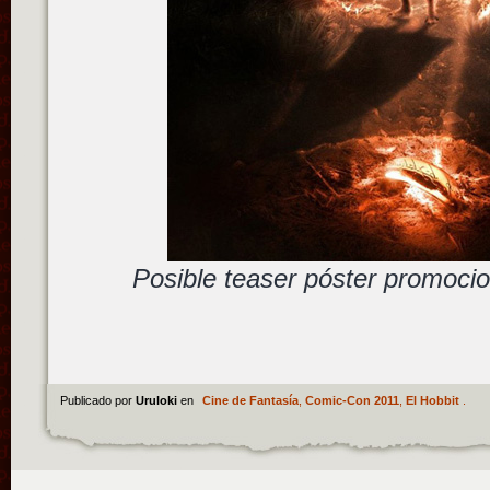
Posible teaser póster promoci
Publicado por
Uruloki
en
Cine de Fantasía
,
Comic-Con 2011
,
El Hobbit
.