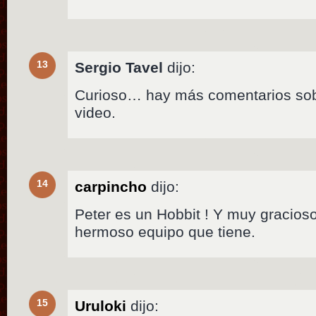
13
Sergio Tavel
dijo:
Curioso… hay más comentarios sobr
video.
14
carpincho
dijo:
Peter es un Hobbit ! Y muy gracios
hermoso equipo que tiene.
15
Uruloki
dijo: