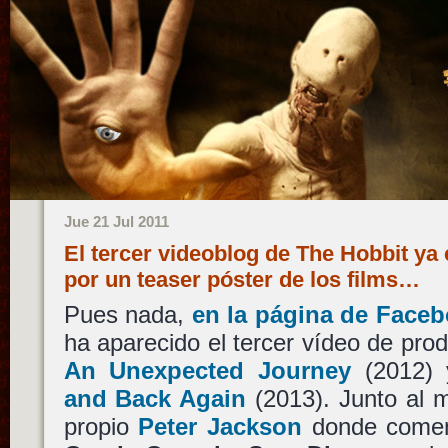
Jue 21 Jul 2011
El tercer videoblog de The Hobbit y
por un teaser póster de los films…
Pues nada,
en la página de Face
ha aparecido el tercer vídeo de pro
An Unexpected Journey
(2012)
and Back Again
(2013). Junto al 
propio
Peter Jackson
donde comen