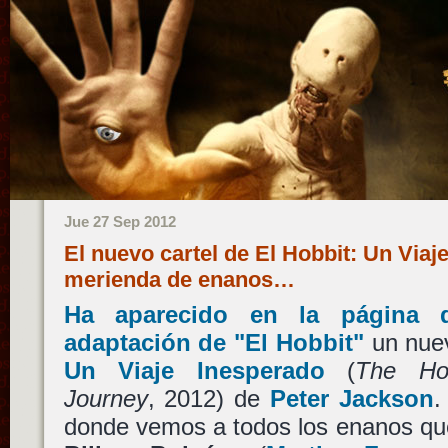
Jue 27 Sep 2012
El nuevo cartel de El Hobbit: Un Viaj
merienda de enanos…
Ha aparecido en la página 
adaptación de "El Hobbit"
un nuev
Un Viaje Inesperado
(
The Ho
Journey
, 2012) de
Peter Jackson
.
donde vemos a todos los enanos que