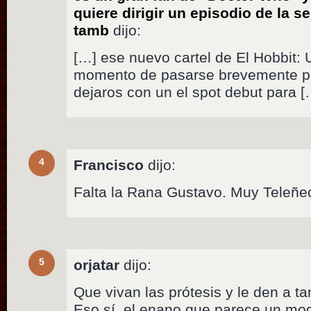
quiere dirigir un episodio de la s
tamb
dijo:
[…] ese nuevo cartel de El Hobbit: 
momento de pasarse brevemente por
dejaros con un el spot debut para [
4
Francisco
dijo:
Falta la Rana Gustavo. Muy Teleñec
5
orjatar
dijo:
Que vivan las prótesis y le den a t
Eso sí, el enano que parece un mo