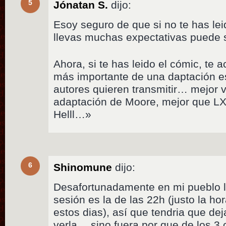
5
Jónatan S.
dijo:
Esoy seguro de que si no te has le
llevas muchas expectativas puede s
Ahora, si te has leido el cómic, te 
más importante de una daptación es
autores quieren transmitir… mejor v
adaptación de Moore, mejor que L
Helll…»
6
Shinomune
dijo:
Desafortunadamente en mi pueblo l
sesión es la de las 22h (justo la ho
estos dias), así que tendria que de
verla… sino fuera por que de los 3 c