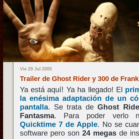
Vie 29 Jul 2005
Trailer de Ghost Rider y 300 de Fran
Ya está aquí! Ya ha llegado! El
prim
la enésima adaptación de un có
pantalla
. Se trata de
Ghost Rid
Fantasma
. Para poder verlo ne
Quicktime 7 de Apple
. No se cuan
software pero son
24 megas
de ins