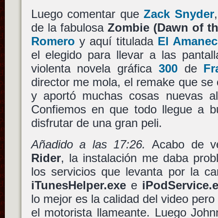
Luego comentar que
Zack Snyder
de la fabulosa
Zombie (Dawn of th
Romero
y aquí titulada
El Amanec
el elegido para llevar a las pantal
violenta novela gráfica
300
de
Fr
director me mola, el remake que se
y aportó muchas cosas nuevas al
Confiemos en que todo llegue a 
disfrutar de una gran peli.
Añadido a las 17:26.
Acabo de ve
Rider
, la instalación me daba pro
los servicios que levanta por la c
iTunesHelper.exe
e
iPodService.
lo mejor es la calidad del video per
el motorista llameante. Luego Joh