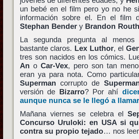
jóvenes de diferentes edades, y
Hen
un bebé en el film pero yo no he s
información sobre el. En el film
Stephan Bender
y
Brandon Rout
La segunda pregunta al menos n
bastante claros.
Lex Luthor
, el
Gen
tres son nacidos en los cómics. L
An
o
Car-Vex
, pero son tan meno
eran ya para nota. Como particula
Superman
corrupto de
Superman
versión de
Bizarro
? Por ahí
dice
aunque nunca se le llegó a llamar 
Mañana viernes se celebra el
Se
Concurso Uruloki: en USA si que
contra su propio tejado
… nos lee