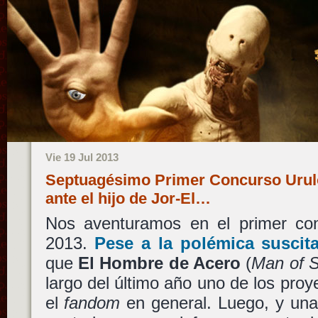
Vie 19 Jul 2013
Septuagésimo Primer Concurso Urulo
ante el hijo de Jor-El…
Nos aventuramos en el primer co
2013.
Pese a la polémica suscit
que
El Hombre de Acero
(
Man of S
largo del último año uno de los pro
el
fandom
en general. Luego, y una 