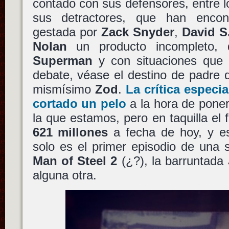
contado con sus defensores, entre 
sus detractores, que han encon
gestada por
Zack Snyder
,
David S
Nolan
un producto incompleto, 
Superman
y con situaciones que
debate, véase el destino de padre d
mismísimo
Zod
.
La crítica especi
cortado un pelo
a la hora de poner
la que estamos, pero en taquilla el 
621 millones
a fecha de hoy, y e
solo es el primer episodio de una 
Man of Steel 2
(¿?), la barruntada
alguna otra.