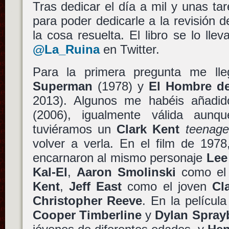
Tras dedicar el día a mil y unas t
para poder dedicarle a la revisión 
la cosa resuelta. El libro se lo lle
@La_Ruina
en Twitter.
Para la primera pregunta me lle
Superman
(1978) y
El Hombre d
2013). Algunos me habéis añadi
(2006), igualmente válida aun
tuviéramos un
Clark Kent
teenage
volver a verla. En el film de 197
encarnaron al mismo personaje
Lee
Kal-El
,
Aaron Smolinski
como el
Kent
,
Jeff East
como el joven
Cl
Christopher Reeve
. En la películ
Cooper Timberline
y
Dylan Spray