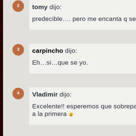
2
tomy
dijo:
predecible…. pero me encanta q se
3
carpincho
dijo:
Eh…si…que se yo.
4
Vladimir
dijo:
Excelente!! esperemos que sobrep
a la primera