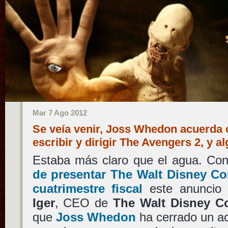
Mar 7 Ago 2012
Se veía venir, Joss Whedon acuerda 
escribir y dirigir The Avengers 2, y 
Estaba más claro que el agua. Co
de presentar The Walt Disney Co
cuatrimestre fiscal
este anuncio 
Iger
, CEO de
The Walt Disney 
que
Joss Whedon
ha cerrado un a