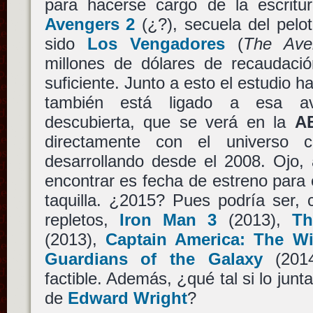
para hacerse cargo de la escritu
Avengers 2
(¿?), secuela del pelo
sido
Los Vengadores
(
The Ave
millones de dólares de recaudac
suficiente. Junto a esto el estudio 
también está ligado a esa ave
descubierta, que se verá en la
A
directamente con el universo c
desarrollando desde el 2008. Ojo,
encontrar es fecha de estreno para
taquilla. ¿2015? Pues podría ser,
repletos,
Iron Man 3
(2013),
Th
(2013),
Captain America: The Wi
Guardians of the Galaxy
(2014
factible. Además, ¿qué tal si lo ju
de
Edward Wright
?