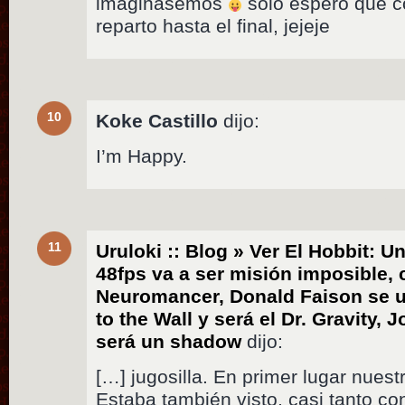
imaginásemos
solo espero que c
reparto hasta el final, jejeje
10
Koke Castillo
dijo:
I’m Happy.
11
Uruloki :: Blog » Ver El Hobbit: U
48fps va a ser misión imposible, 
Neuromancer, Donald Faison se un
to the Wall y será el Dr. Gravity
será un shadow
dijo:
[…] jugosilla. En primer lugar nues
Estaba también visto, casi tanto co