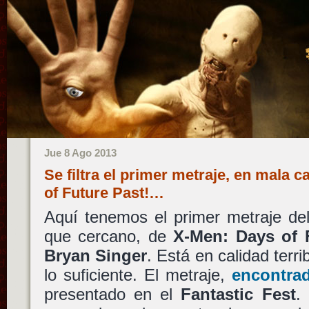
Jue 8 Ago 2013
Se filtra el primer metraje, en mala 
of Future Past!…
Aquí tenemos el primer metraje del 
que cercano, de
X-Men: Days of 
Bryan Singer
. Está en calidad terri
lo suficiente. El metraje,
encontrad
presentado en el
Fantastic Fest
.