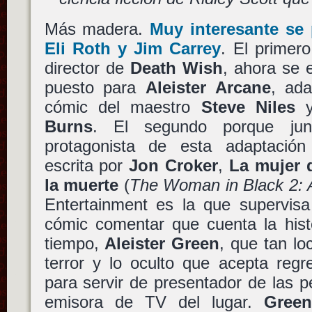
Más madera.
Muy interesante se 
Eli Roth
y
Jim Carrey
. El primer
director de
Death Wish
, ahora se
puesto para
Aleister Arcane
, ad
cómic del maestro
Steve Niles
y
Burns
. El segundo porque j
protagonista de esta adaptació
escrita por
Jon Croker
,
La mujer 
la muerte
(
The Woman in Black 2: 
Entertainment es la que supervisa
cómic comentar que cuenta la hist
tiempo,
Aleister Green
, que tan lo
terror y lo oculto que acepta regr
para servir de presentador de las p
emisora de TV del lugar.
Gree