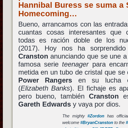
Hannibal Buress se suma a 
Homecoming…
Bueno, arrancamos con las entrada
cuantas cosas interesantes que 
todas es ración doble de los n
(2017). Hoy nos ha sorprendid
Cranston
anunciando que se une a 
famosa serie
teenager
para encar
metida en un tubo de cristal que se 
Power Rangers
en su lucha 
(
Elizabeth Banks
). El fichaje es a
pero bueno, también
Cranston
es
Gareth Edwards
y vaya por dios.
The mighty
#Zordon
has officia
welcome
#BryanCranston
to the