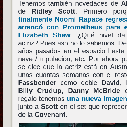
Tenemos también novedades de
A
de
Ridley Scott
. Primero por
finalmente
Noomi Rapace
regresa
arrancó con
Prometheus
para e
Elizabeth Shaw
. ¿Qué nivel de 
actriz? Pues eso no lo sabemos. D
años pasados en el espacio hasta 
nave / tripulación, etc. Por ahora
se dice que la actriz está en Austr
unas cuantas semanas con el rest
Fassbender
como doble
David
,
Billy Crudup
,
Danny McBride
regalo tenemos
una nueva imagen
junto a
Scott
en el set que represe
de la
Covenant
.