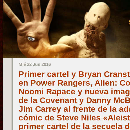
Mié 22 Jun 2016
Primer cartel y Bryan Cran
en Power Rangers, Alien: C
Noomi Rapace y nueva imagen
de la Covenant y Danny McBr
Jim Carrey al frente de la a
cómic de Steve Niles «Aleis
primer cartel de la secuela de