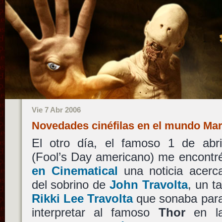
Vie 7 Abr 2006
Novedades cinéfilas en el mundo Ma
El otro día, el famoso 1 de abri
(Fool’s Day americano) me encontr
en Cinematical
una noticia acerc
del sobrino de
John Travolta
, un ta
Rikki Lee Travolta
que sonaba par
interpretar al famoso
Thor
en l