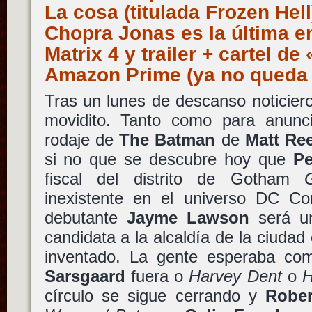
La cosa (titulada Frozen Hell
Chopra Jonas es la última e
Matrix 4 y trailer + cartel d
Amazon Prime (ya no queda
Tras un lunes de descanso noticier
movidito. Tanto como para anunciar
rodaje de
The Batman
de
Matt Re
si no que se descubre hoy que
Pe
fiscal del distrito de Gotham
inexistente en el universo DC Co
debutante
Jayme Lawson
será u
candidata a la alcaldía de la ciudad
inventado. La gente esperaba c
Sarsgaard
fuera o
Harvey Dent
o
H
círculo se sigue cerrando y
Rober