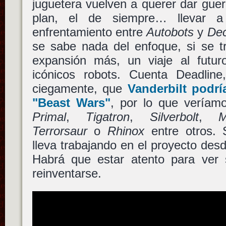
juguetera vuelven a querer dar guerr
plan, el de siempre… llevar a
enfrentamiento entre
Autobots
y
Dec
se sabe nada del enfoque, si se 
expansión más, un viaje al futu
icónicos robots. Cuenta Deadline,
ciegamente, que
Vanderbilt
podría
"Beast Wars"
, por lo que vería
Primal
,
Tigatron
,
Silverbolt
,
M
Terrorsaur
o
Rhinox
entre otros.
lleva trabajando en el proyecto desd
Habrá que estar atento para ver s
reinventarse.