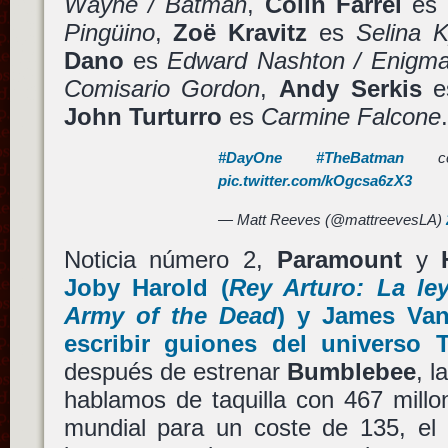
Wayne / Batman
,
Colin Farrel
es
Pingüino
,
Zoë Kravitz
es
Selina 
Dano
es
Edward Nashton / Enigm
Comisario Gordon
,
Andy Serkis
e
John Turturro
es
Carmine Falcone
.
#DayOne
#TheBatman
c
pic.twitter.com/kOgcsa6zX3
— Matt Reeves (@mattreevesLA)
Noticia número 2,
Paramount
y
Joby Harold
(
Rey Arturo: La le
Army of the Dead
) y
James Van
escribir guiones del universo
después de estrenar
Bumblebee
, l
hablamos de taquilla con 467 millo
mundial para un coste de 135, el 