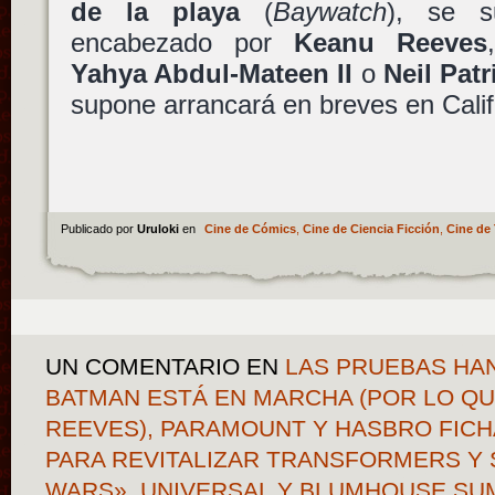
de la playa
(
Baywatch
), se s
encabezado por
Keanu Reeves
Yahya Abdul-Mateen II
o
Neil Patr
supone arrancará en breves en Calif
Publicado por
Uruloki
en
Cine de Cómics
,
Cine de Ciencia Ficción
,
Cine de 
UN COMENTARIO
EN
LAS PRUEBAS HAN
BATMAN ESTÁ EN MARCHA (POR LO Q
REEVES), PARAMOUNT Y HASBRO FICH
PARA REVITALIZAR TRANSFORMERS Y 
WARS», UNIVERSAL Y BLUMHOUSE SU