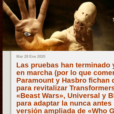
Mar 28 Ene 2020
Las pruebas han terminado 
en marcha (por lo que comen
Paramount y Hasbro fichan 
para revitalizar Transformer
«Beast Wars», Universal y
para adaptar la nunca antes
versión ampliada de «Who 