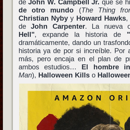
de
John W. Campbell Jr.
que se h
de otro mundo
(
The Thing fro
Christian Nyby
y
Howard Hawks
,
de
John Carpenter
. La nueva o
Hell"
, expande la historia de
dramáticamente, dando un trasfondo
historia ya de por si increíble. Po
más, pero encaja en el plan de pr
ambos estudios…
El hombre inv
Man
),
Halloween Kills
o
Hallowee