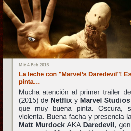
Mié 4 Feb 2015
La leche con "Marvel’s Daredevil"! E
pinta…
Mucha atención al primer trailer d
(2015) de
Netflix
y
Marvel Studios
que muy buena pinta. Oscura, 
violenta. Buena facha y presencia 
Matt Murdock
AKA
Daredevil
, gen