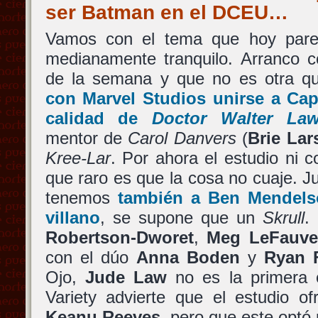
ser Batman en el DCEU…
Vamos con el tema que hoy par
medianamente tranquilo. Arranco c
de la semana y que no es otra 
con
Marvel Studios
unirse a
Cap
calidad de
Doctor Walter La
mentor de
Carol Danvers
(
Brie Lar
Kree-Lar
. Por ahora el estudio ni c
que raro es que la cosa no cuaje. J
tenemos
también a
Ben Mendels
villano
, se supone que un
Skrull
.
Robertson-Dworet
,
Meg LeFauv
con el dúo
Anna Boden
y
Ryan 
Ojo,
Jude Law
no es la primera o
Variety advierte que el estudio of
Keanu Reeves
, pero que este optó