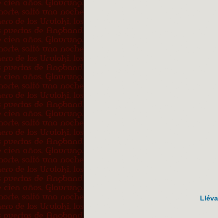
Lléva