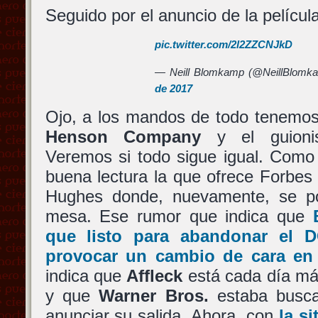
Seguido por el anuncio de la pelícu
pic.twitter.com/2l2ZZCNJkD
— Neill Blomkamp (@NeillBlomk
de 2017
Ojo, a los mandos de todo tenemo
Henson Company
y el guion
Veremos si todo sigue igual. Como
buena lectura la que ofrece Forbes
Hughes donde, nuevamente, se po
mesa. Ese rumor que indica que
que listo para abandonar el
D
provocar un cambio de cara e
indica que
Affleck
está cada día más
y que
Warner Bros.
estaba busc
anunciar su salida. Ahora, con
la s