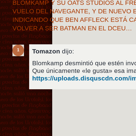
BLOMKAMP Y SU OATS STUDIOS AL FR
VUELO DEL NAVEGANTE, Y DE NUEVO
INDICANDO QUE BEN AFFLECK ESTÁ C
VOLVER A SER BATMAN EN EL DCEU…
1
Tomazon
dijo:
Blomkamp desmintió que estén invo
Que únicamente «le gusta» esa im
https://uploads.disquscdn.com