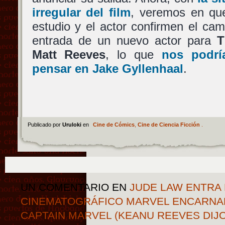
irregular del film
, veremos en qu
estudio y el actor confirmen el cam
entrada de un nuevo actor para
T
Matt Reeves
, lo que
nos podrí
pensar en
Jake Gyllenhaal
.
Publicado por
Uruloki
en
Cine de Cómics
,
Cine de Ciencia Ficción
.
UN COMENTARIO
EN
JUDE LAW ENTRA 
CINEMATOGRÁFICO MARVEL ENCARNAN
CAPTAIN MARVEL (KEANU REEVES DIJO 