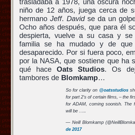
trasladaba a 1978, una oscura no
niño de 12 años, juega cerca de 
hermano
Jeff
.
David
se da un golpe
Ocho años después, que para él s
despierta, vuelve a su casa y s
familia se ha mudado y de que
desaparecido. Por si fuera poco, e
por la NASA, que sostiene que ha 
qué hace
Oats Studios
. Os de
tambores de
Blomkamp
…
So for clarity on
@oatsstudios
sho
for part 2's of certain films, – the fi
for ADAM, coming soonish. The fir
will be …..
— Neill Blomkamp (@NeillBlomk
de 2017