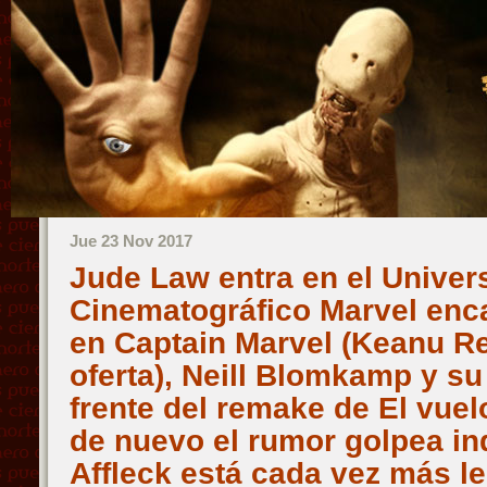
Jue 23 Nov 2017
Jude Law entra en el Univer
Cinematográfico Marvel enc
en Captain Marvel (Keanu Re
oferta), Neill Blomkamp y su
frente del remake de El vuel
de nuevo el rumor golpea i
Affleck está cada vez más le