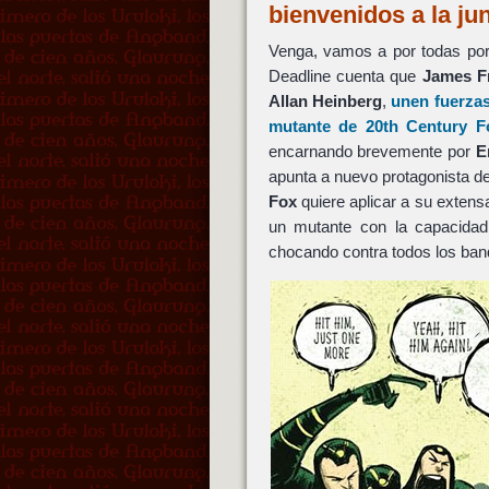
bienvenidos a la j
Venga, vamos a por todas por
Deadline cuenta que
James F
Allan Heinberg
,
unen fuerza
mutante de
20th Century F
encarnando brevemente por
E
apunta a nuevo protagonista de
Fox
quiere aplicar a su extens
un mutante con la capacidad
chocando contra todos los ban