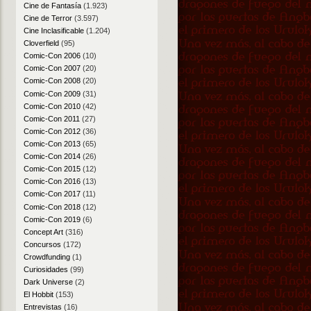
Cine de Fantasía
(1.923)
Cine de Terror
(3.597)
Cine Inclasificable
(1.204)
Cloverfield
(95)
Comic-Con 2006
(10)
Comic-Con 2007
(20)
Comic-Con 2008
(20)
Comic-Con 2009
(31)
Comic-Con 2010
(42)
Comic-Con 2011
(27)
Comic-Con 2012
(36)
Comic-Con 2013
(65)
Comic-Con 2014
(26)
Comic-Con 2015
(12)
Comic-Con 2016
(13)
Comic-Con 2017
(11)
Comic-Con 2018
(12)
Comic-Con 2019
(6)
Concept Art
(316)
Concursos
(172)
Crowdfunding
(1)
Curiosidades
(99)
Dark Universe
(2)
El Hobbit
(153)
Entrevistas
(16)