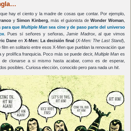
ungla…
que hay el ciento y la madre de cosas que contar. Por ejemplo,
ranco
y
Simon Kinberg
, más el guionista de
Wonder Woman
,
s para que
Multiple Man
sea cine y de paso parte del universo
ox
. Pues sí señores y señoras,
Jamie Madrox
, al que vimos
ric Dane
en
X-Men: La decisión final
(
X-Men: The Last Stand
),
 film en solitario entre esos X-Men que pueblan la renovación que
a y prolífica franquicia. Poco más se puede decir,
Multiple Man
es
 de clonarse a si mismo hasta acabar, como es de esperar,
dos posibles. Curiosa elección, conocido pero para nada un
hit
.