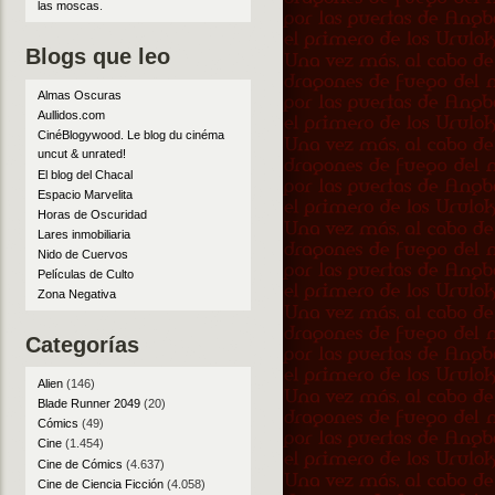
las moscas
.
Blogs que leo
Almas Oscuras
Aullidos.com
CinéBlogywood. Le blog du cinéma
uncut & unrated!
El blog del Chacal
Espacio Marvelita
Horas de Oscuridad
Lares inmobiliaria
Nido de Cuervos
Películas de Culto
Zona Negativa
Categorías
Alien
(146)
Blade Runner 2049
(20)
Cómics
(49)
Cine
(1.454)
Cine de Cómics
(4.637)
Cine de Ciencia Ficción
(4.058)