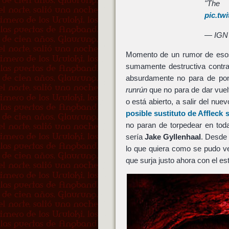
"The
pic.tw
— IGN
Momento de un rumor de esos
sumamente destructiva contr
absurdamente no para de pon
runrún
que no para de dar vue
o está abierto, a salir del n
posible sustituto de
Affleck
s
no paran de torpedear en to
sería
Jake Gyllenhaal
. Desde
lo que quiera como se pudo v
que surja justo ahora con el e