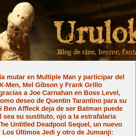
 mutar en Multiple Man y participar del
X-Men, Mel Gibson y Frank Grillo
gracias a Joe Carnahan en Boss Level,
como deseo de Quentin Tarantino para su
i Ben Affleck deja de ser Batman puede
sea su sustituto, ojo a la estrafalaria
The Untitled Deadpool Sequel, un nuevo
: Los Últimos Jedi y otro de Jumanji: