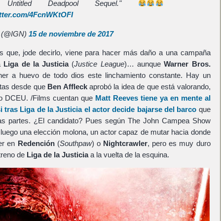
 Untitled Deadpool Sequel."
itter.com/4FcnWKtOFI
 (@IGN)
15 de noviembre de 2017
 que, jode decirlo, viene para hacer más daño a una campaña
a
Liga de la Justicia
(
Justice League
)… aunque
Warner Bros.
er a huevo de todo dios este linchamiento constante. Hay un
ltas desde que
Ben Affleck
aprobó la idea de que está valorando,
uevo DCEU. /Films cuentan que
Matt Reeves
tiene ya en mente al
i tras
Liga de la Justicia
el actor decide bajarse del barco
que
das partes. ¿El candidato? Pues según The John Campea Show
 luego una elección molona, un actor capaz de mutar hacia donde
er en
Redención
(
Southpaw
) o
Nightcrawler
, pero es muy duro
streno de
Liga de la Justicia
a la vuelta de la esquina.