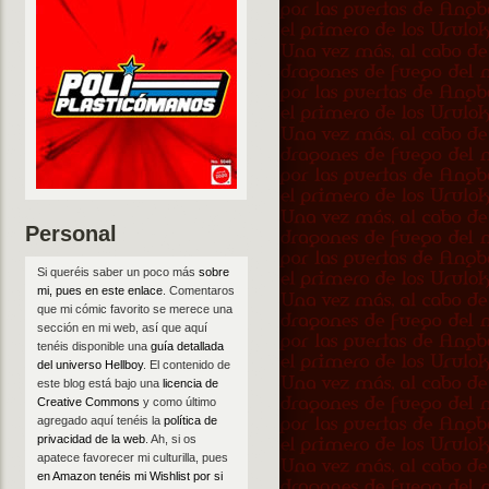
Personal
Si queréis saber un poco más
sobre
mi, pues en este enlace
. Comentaros
que mi cómic favorito se merece una
sección en mi web, así que aquí
tenéis disponible una
guía detallada
del universo Hellboy
. El contenido de
este blog está bajo una
licencia de
Creative Commons
y como último
agregado aquí tenéis la
política de
privacidad de la web
. Ah, si os
apatece favorecer mi culturilla, pues
en Amazon tenéis mi Wishlist por si