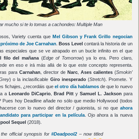
ar mucho si te lo tomas a cachondeo: Multiple Man
osos, Variety cuenta que
Mel Gibson
y
Frank Grillo
negocian
s próximo de
Joe Carnahan
.
Boss Level
contará la historia de un
zas especiales que se ve atrapado en un bucle infinito en el que
l filo del mañana
(
Edge of Tomorrow
) ya lo era. Pero claro,
de en eso e irá más allá de lo que este concepto representa.
uras para
Carnahan
, director de
Narc
,
Ases calientes
(
Smokin’
Grey
) o la inclasificable
Giro inesperado
(
Stretch
). Promete. Y
es fichajes, ¿recordáis que
el otro día hablamos
de que lo nuevo
ba a
Leonardo DiCaprio
,
Brad Pitt
y
Samuel L. Jackson
para
? Pues hoy Deadline añade no sólo que medio Hollywood (todos
hacerse con lo nuevo del director / guionista, si no que
ahora
didato para participar en la película
. Ojo ahora a la nueva
dpool Sequel
(2018).
 the official synopsis for
#Deadpool2
– now titled