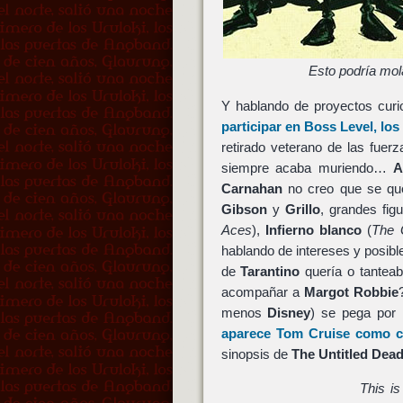
Esto podría mol
Y hablando de proyectos curi
participar en
Boss Level
, lo
retirado veterano de las fuer
siempre acaba muriendo…
A
Carnahan
no creo que se que
Gibson
y
Grillo
, grandes fig
Aces
),
Infierno blanco
(
The 
hablando de intereses y posibl
de
Tarantino
quería o tantea
acompañar a
Margot Robbie
menos
Disney
) se pega por 
aparece
Tom Cruise
como can
sinopsis de
The Untitled Dea
This is