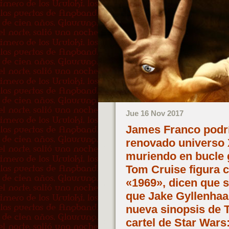
Jue 16 Nov 2017
James Franco podría
renovado universo 
muriendo en bucle 
Tom Cruise figura 
«1969», dicen que s
que Jake Gyllenhaal 
nueva sinopsis de 
cartel de Star Wars