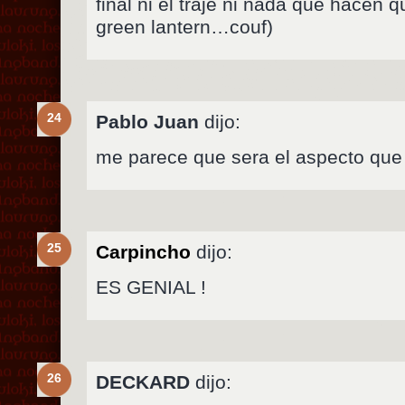
final ni el traje ni nada que hacen
green lantern…couf)
24
Pablo Juan
dijo:
me parece que sera el aspecto que 
25
Carpincho
dijo:
ES GENIAL !
26
DECKARD
dijo: