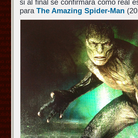
si al final se confirmara como real 
para
The Amazing Spider-Man
(20