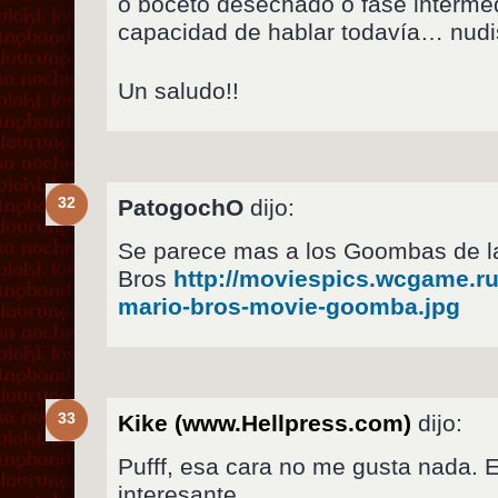
o boceto desechado o fase intermedi
capacidad de hablar todavía… nud
Un saludo!!
32
PatogochO
dijo:
Se parece mas a los Goombas de la 
Bros
http://moviespics.wcgame.ru
mario-bros-movie-goomba.jpg
33
Kike (www.Hellpress.com)
dijo:
Pufff, esa cara no me gusta nada. 
interesante.