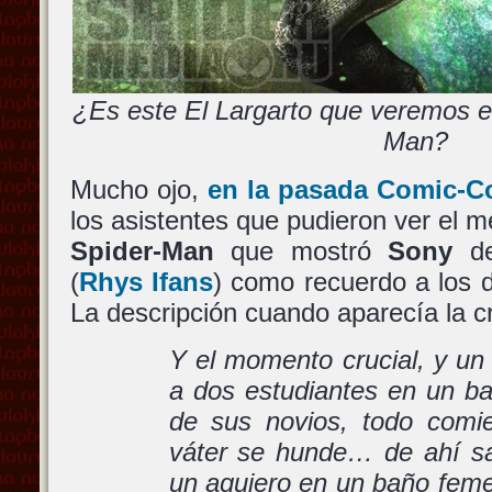
¿Es este El Largarto que veremos 
Man?
Mucho ojo,
en la pasada Comic-C
los asistentes que pudieron ver el m
Spider-Man
que mostró
Sony
de
(
Rhys Ifans
) como recuerdo a los 
La descripción cuando aparecía la cr
Y el momento crucial, y un
a dos estudiantes en un b
de sus novios, todo comi
váter se hunde… de ahí s
un agujero en un baño feme