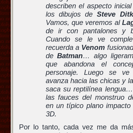
describen el aspecto inicia
los dibujos de
Steve Dit
Vamos, que veremos al
La
de ir con pantalones y b
Cuando se le ve comple
recuerda a
Venom
fusionad
de
Batman
… algo ligeram
que abandona el conce
personaje. Luego se 
avanza hacia las chicas y la
saca su reptilínea lengua
las fauces del monstruo 
en un típico plano impacto 
3D.
Por lo tanto, cada vez me da más