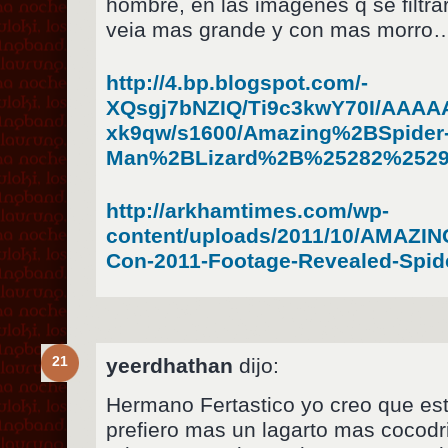
hombre, en las imagenes q se filtra
veia mas grande y con mas morro…
http://4.bp.blogspot.com/-
XQsgj7bNZIQ/Ti9c3kwY70I/AAAA
xk9qw/s1600/Amazing%2BSpider
Man%2BLizard%2B%25282%2529
http://arkhamtimes.com/wp-
content/uploads/2011/10/AMAZI
Con-2011-Footage-Revealed-Spide
21
yeerdhathan
dijo:
Hermano Fertastico yo creo que est
prefiero mas un lagarto mas cocodri