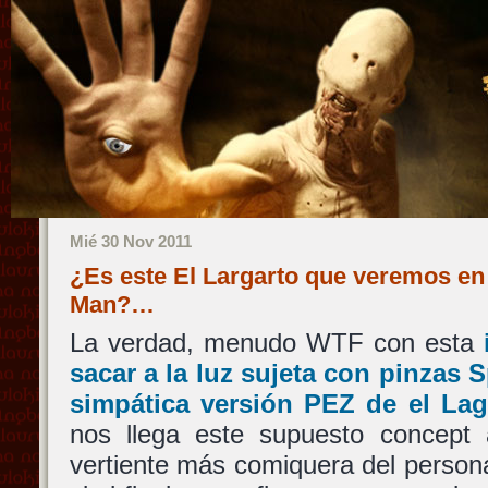
Mié 30 Nov 2011
¿Es este El Largarto que veremos en
Man?…
La verdad, menudo WTF con esta
sacar a la luz sujeta con pinzas 
simpática versión PEZ de el Laga
nos llega este supuesto concept a
vertiente más comiquera del perso