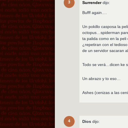
3
Surrender
dijo:
Bufff again….
Un pokillo casposa la pe
octopus…spiderman parec
ta palida como en la pel
¿repetiran con el tedioso
de un servidor sacaran
Todo se verá…dicen ke se
Un abrazo y to eso…
Ashes (cenizas a las cen
4
Dios
dijo: