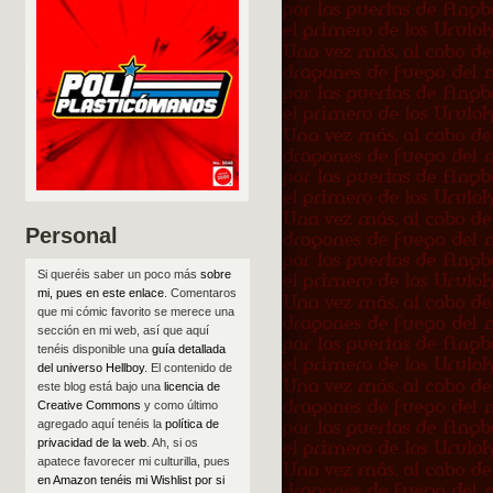
Personal
Si queréis saber un poco más
sobre
mi, pues en este enlace
. Comentaros
que mi cómic favorito se merece una
sección en mi web, así que aquí
tenéis disponible una
guía detallada
del universo Hellboy
. El contenido de
este blog está bajo una
licencia de
Creative Commons
y como último
agregado aquí tenéis la
política de
privacidad de la web
. Ah, si os
apatece favorecer mi culturilla, pues
en Amazon tenéis mi Wishlist por si