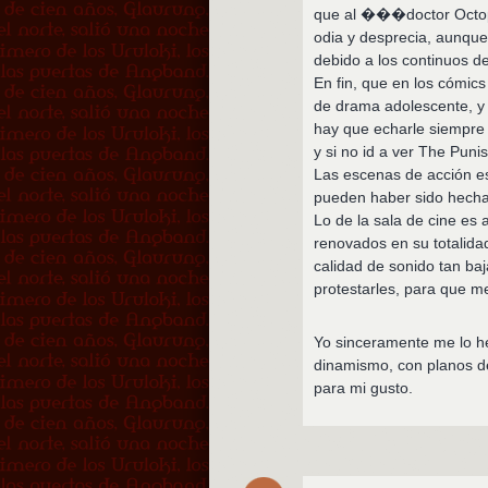
que al ���doctor Octopu
odia y desprecia, aunque
debido a los continuos d
En fin, que en los cómic
de drama adolescente, y 
hay que echarle siempre l
y si no id a ver The Punis
Las escenas de acción es
pueden haber sido hecha
Lo de la sala de cine es
renovados en su totalid
calidad de sonido tan ba
protestarles, para que m
Yo sinceramente me lo he
dinamismo, con planos d
para mi gusto.