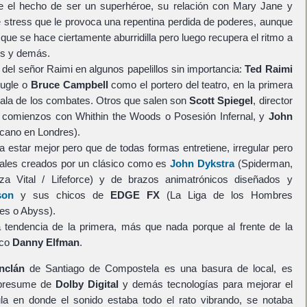
 el hecho de ser un superhéroe, su relación con Mary Jane y
 stress que le provoca una repentina perdida de poderes, aunque
que se hace ciertamente aburridilla pero luego recupera el ritmo a
os y demás.
el señor Raimi en algunos papelillos sin importancia:
Ted Raimi
Bugle o
Bruce Campbell
como el portero del teatro, en la primera
 sala de los combates. Otros que salen son
Scott Spiegel
, director
 comienzos con Whithin the Woods o Posesión Infernal, y
John
cano en Londres).
ía estar mejor pero que de todas formas entretiene, irregular pero
itales creados por un clásico como es
John Dykstra
(Spiderman,
za Vital / Lifeforce) y de brazos animatrónicos diseñados y
son
y sus chicos de
EDGE FX
(La Liga de los Hombres
ies o Abyss).
 tendencia de la primera, más que nada porque al frente de la
ico
Danny Elfman
.
Inclán
de Santiago de Compostela es una basura de local, es
 presume de
Dolby Digital
y demás tecnologías para mejorar el
ula en donde el sonido estaba todo el rato vibrando, se notaba