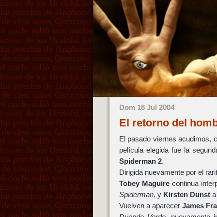
Dom 18 Jul 2004
El retorno del hom
El pasado viernes acudimos, c
película elegida fue la segun
Spiderman 2
.
Dirigida nuevamente por el
rari
Tobey Maguire
continua inter
Spiderman
, y
Kirsten Dunst
Vuelven a aparecer
James Fr
Duende Verde
, nuevamente i