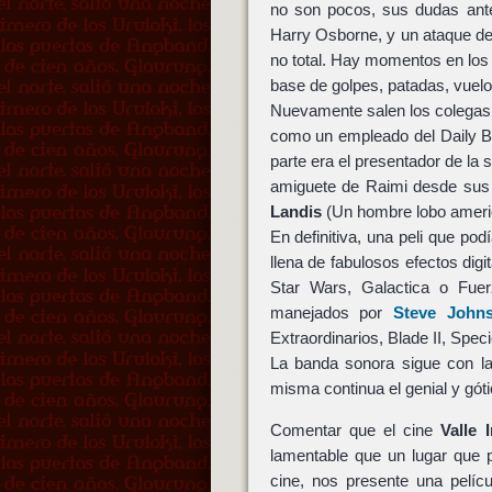
no son pocos, sus dudas ante
Harry Osborne, y un ataque de
no total. Hay momentos en los 
base de golpes, patadas, vuel
Nuevamente salen los colegas d
como un empleado del Daily 
parte era el presentador de la
amiguete de Raimi desde sus
Landis
(Un hombre lobo ameri
En definitiva, una peli que pod
llena de fabulosos efectos dig
Star Wars, Galactica o Fuer
manejados por
Steve John
Extraordinarios, Blade II, Spec
La banda sonora sigue con la
misma continua el genial y gót
Comentar que el cine
Valle 
lamentable que un lugar que
cine, nos presente una pelíc