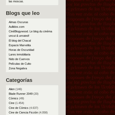
las moscas
.
Blogs que leo
Almas Oscuras
Aullidos.com
CinéBlogywood. Le blog du cinéma
uncut & unrated!
El blog del Chacal
Espacio Marvelita
Horas de Oscuridad
Lares inmobiliaria
Nido de Cuervos
Películas de Culto
Zona Negativa
Categorías
Alien
(146)
Blade Runner 2049
(20)
Cómics
(49)
Cine
(1.454)
Cine de Cómics
(4.637)
Cine de Ciencia Ficción
(4.058)