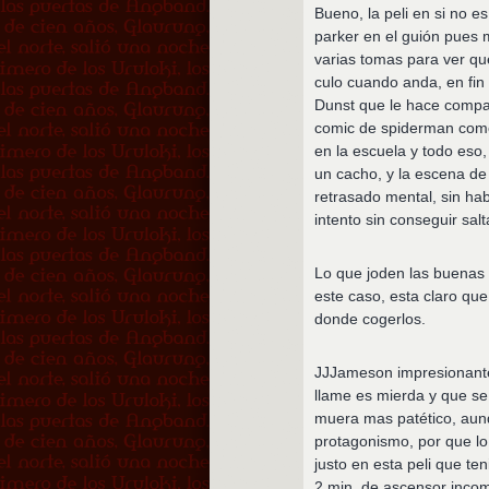
Bueno, la peli en si no e
parker en el guión pues
varias tomas para ver que
culo cuando anda, en fin
Dunst que le hace compa
comic de spiderman como
en la escuela y todo es
un cacho, y la escena de
retrasado mental, sin ha
intento sin conseguir salta
Lo que joden las buenas p
este caso, esta claro que
donde cogerlos.
JJJameson impresionante
llame es mierda y que se
muera mas patético, aun
protagonismo, por que l
justo en esta peli que t
2 min. de ascensor inco