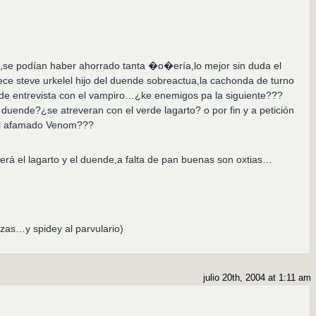
li,se podían haber ahorrado tanta �o�ería,lo mejor sin duda el
e steve urkelel hijo del duende sobreactua,la cachonda de turno
i de entrevista con el vampiro…¿ke enemigos pa la siguiente???
 duende?¿se atreveran con el verde lagarto? o por fin y a petición
 al afamado Venom???
rá el lagarto y el duende,a falta de pan buenas son oxtias…
izas…y spidey al parvulario)
julio 20th, 2004 at 1:11 am