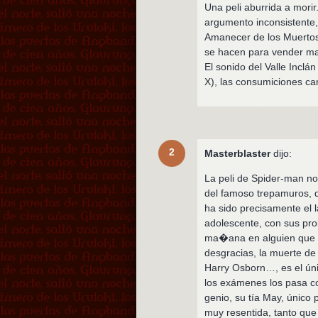
Una peli aburrida a mori
argumento inconsistente, 
Amanecer de los Muertos n
se hacen para vender ma
El sonido del Valle Inclá
X), las consumiciones ca
2
Masterblaster
dijo:
La peli de Spider-man no
del famoso trepamuros, q
ha sido precisamente el 
adolescente, con sus pro
ma�ana en alguien que no
desgracias, la muerte de 
Harry Osborn…, es el úni
los exámenes los pasa co
genio, su tía May, único 
muy resentida, tanto que