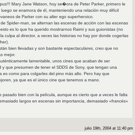
s!!! Mary Jane Watson, hoy se�ora de Peter Parker, primero le
 luego se enamora de él, manteniendo una relación muy difícil
evaneos de Parker con su alter ego superheroico.
s de Spider-man, se alternan las escenas de acción con las escenas
esto es lo que ha querido mostrarnos Raimi y sus guionistas (no
a culpa al director, a veces las historias no hay por donde cogerlas
her).
tán bien llevadas y son bastante espectaculares, creo que no
s mejor.
 auténticamente lamentable, unos cines que acaban de ser
ad y que presumen de tener el SDDS de Sony, que tengan una
ja es como para colgarles del pino más alto. Pero hay que
ejoren, ya que es el único cine que tenemos a mano.
 pasado bien con la película, aunque es cierto que a veces le falta
emasiado largos en escenas sin importancia, demasiado «francés»
julio 19th, 2004 at 11:40 pm