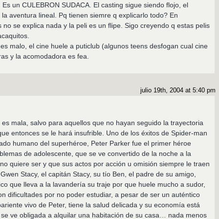
r. Es un CULEBRON SUDACA. El casting sigue siendo flojo, el
la aventura lineal. Pq tienen siemre q explicarlo todo? En
o se explica nada y la peli es un flipe. Sigo creyendo q estas pelis
caquitos.
n es malo, el cine huele a puticlub (algunos teens desfogan cual cine
ras y la acomodadora es fea.
julio 19th, 2004 at 5:40 pm
 es mala, salvo para aquellos que no hayan seguido la trayectoria
ue entonces se le hará insufrible. Uno de los éxitos de Spider-man
lado humano del superhéroe, Peter Parker fue el primer héroe
blemas de adolescente, que se ve convertido de la noche a la
 quiere ser y que sus actos por acción u omisión siempre le traen
Gwen Stacy, el capitán Stacy, su tío Ben, el padre de su amigo,
co que lleva a la lavandería su traje por que huele mucho a sudor,
n dificultades por no poder estudiar, a pesar de ser un auténtico
pariente vivo de Peter, tiene la salud delicada y su economía está
 se ve obligada a alquilar una habitación de su casa… nada menos