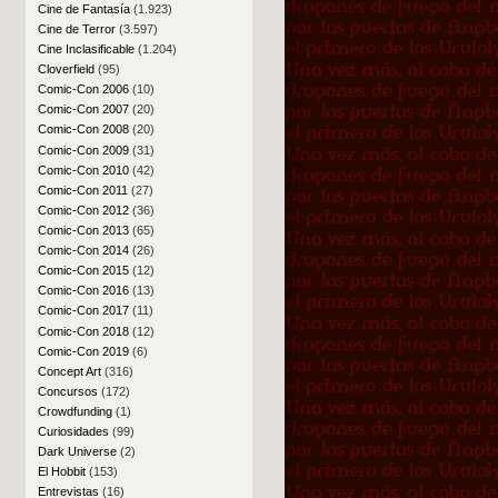
Cine de Fantasía
(1.923)
Cine de Terror
(3.597)
Cine Inclasificable
(1.204)
Cloverfield
(95)
Comic-Con 2006
(10)
Comic-Con 2007
(20)
Comic-Con 2008
(20)
Comic-Con 2009
(31)
Comic-Con 2010
(42)
Comic-Con 2011
(27)
Comic-Con 2012
(36)
Comic-Con 2013
(65)
Comic-Con 2014
(26)
Comic-Con 2015
(12)
Comic-Con 2016
(13)
Comic-Con 2017
(11)
Comic-Con 2018
(12)
Comic-Con 2019
(6)
Concept Art
(316)
Concursos
(172)
Crowdfunding
(1)
Curiosidades
(99)
Dark Universe
(2)
El Hobbit
(153)
Entrevistas
(16)