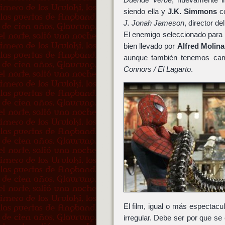
siendo ella y
J.K. Simmons
co
J. Jonah Jameson
, director de
El enemigo seleccionado para 
bien llevado por
Alfred Molina
aunque también tenemos cam
Connors / El Lagarto
.
El film, igual o más espectacu
irregular. Debe ser por que s