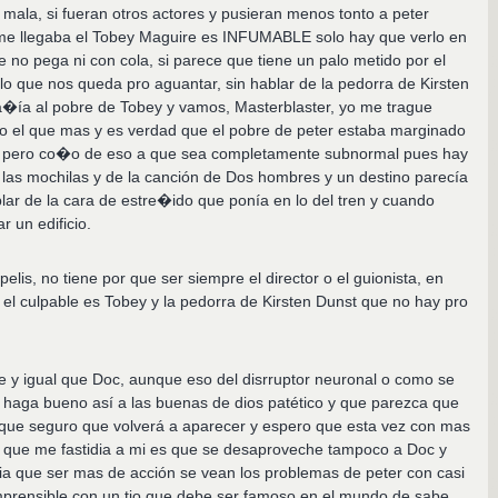
s mala, si fueran otros actores y pusieran menos tonto a peter
 me llegaba el Tobey Maguire es INFUMABLE solo hay que verlo en
 no pega ni con cola, si parece que tiene un palo metido por el
 lo que nos queda pro aguantar, sin hablar de la pedorra de Kirsten
�ía al pobre de Tobey y vamos, Masterblaster, yo me trague
 el que mas y es verdad que el pobre de peter estaba marginado
o, pero co�o de eso a que sea completamente subnormal pues hay
 las mochilas y de la canción de Dos hombres y un destino parecía
blar de la cara de estre�ido que ponía en lo del tren y cuando
r un edificio.
elis, no tiene por que ser siempre el director o el guionista, en
 el culpable es Tobey y la pedorra de Kirsten Dunst que no hay pro
 y igual que Doc, aunque eso del disrruptor neuronal o como se
 haga bueno así a las buenas de dios patético y que parezca que
que seguro que volverá a aparecer y espero que esta vez con mas
o que me fastidia a mi es que se desaproveche tampoco a Doc y
enia que ser mas de acción se vean los problemas de peter con casi
mprensible con un tio que debe ser famoso en el mundo de sabe