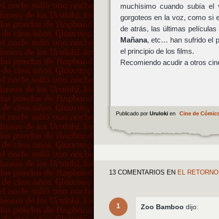
muchísimo cuando subía el v
gorgoteos en la voz, como si e
de atrás, las últimas películ
Mañana
, etc… han sufrido el 
el principio de los films.
Recomiendo acudir a otros cin
Publicado por
Uruloki
en
Cine de Cómic
13 COMENTARIOS
EN
EL RETORNO
1
Zoo Bamboo
dijo: