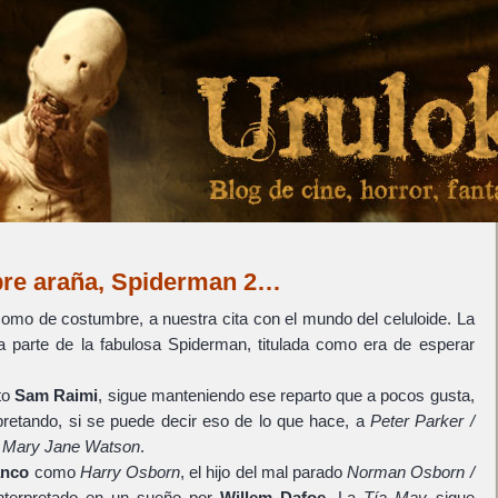
bre araña, Spiderman 2…
omo de costumbre, a nuestra cita con el mundo del celuloide. La
da parte de la fabulosa Spiderman, titulada como era de esperar
to
Sam Raimi
, sigue manteniendo ese reparto que a pocos gusta,
pretando, si se puede decir eso de lo que hace, a
Peter Parker /
a
Mary Jane Watson
.
anco
como
Harry Osborn
, el hijo del mal parado
Norman Osborn /
nterpretado en un sueño por
Willem Dafoe
. La
Tía May
sigue