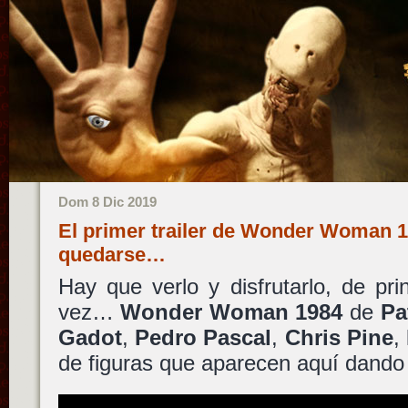
Dom 8 Dic 2019
El primer trailer de Wonder Woman 1
quedarse…
Hay que verlo y disfrutarlo, de prin
vez…
Wonder Woman 1984
de
Pa
Gadot
,
Pedro Pascal
,
Chris Pine
,
de figuras que aparecen aquí dando