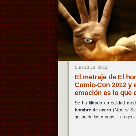
Lun 23 Jul 2012
El metraje de El ho
Comic-Con 2012 y e
emoción es lo que 
Se ha filtrado en calidad m
hombre de acero
(
Man of Ste
quitan de las manos… es genia