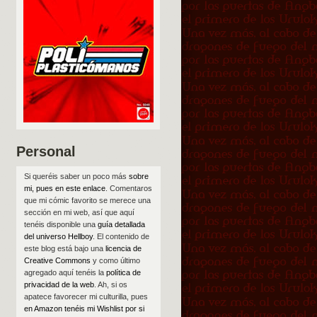
Personal
Si queréis saber un poco más
sobre
mi, pues en este enlace
. Comentaros
que mi cómic favorito se merece una
sección en mi web, así que aquí
tenéis disponible una
guía detallada
del universo Hellboy
. El contenido de
este blog está bajo una
licencia de
Creative Commons
y como último
agregado aquí tenéis la
política de
privacidad de la web
. Ah, si os
apatece favorecer mi culturilla, pues
en Amazon tenéis mi Wishlist por si