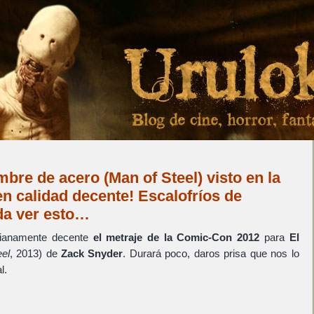
mbre de acero (Man of Steel) visto en la
n calidad decente! Escalofríos de
da ver esto…
edianamente decente
el metraje de la Comic-Con 2012
para
El
el
, 2013) de
Zack Snyder
. Durará poco, daros prisa que nos lo
l.