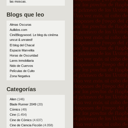
las moscas
.
Blogs que leo
Almas Oscuras
Aullidos.com
CinéBlogywood. Le blog du cinéma
uncut & unrated!
El blog del Chacal
Espacio Marvelita
Horas de Oscuridad
Lares inmobiliaria
Nido de Cuervos
Películas de Culto
Zona Negativa
Categorías
Alien
(146)
Blade Runner 2049
(20)
Cómics
(49)
Cine
(1.454)
Cine de Cómics
(4.637)
Cine de Ciencia Ficción
(4.058)