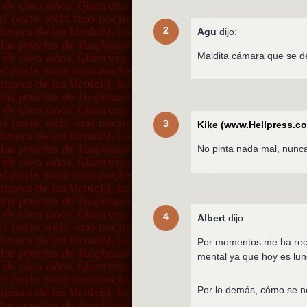
2
Agu
dijo:
Maldita cámara que se 
3
Kike (www.Hellpress.c
No pinta nada mal, nunca
4
Albert
dijo:
Por momentos me ha rec
mental ya que hoy es lun
Por lo demás, cómo se n