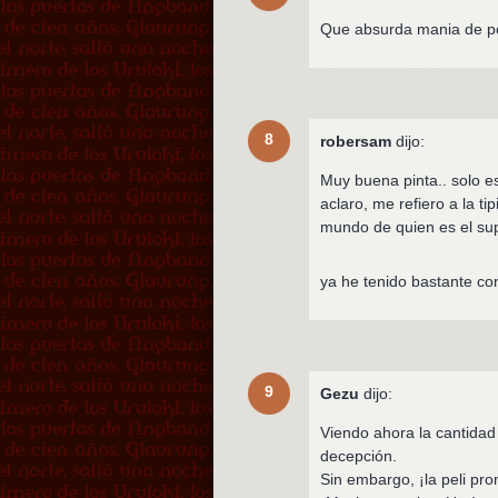
Que absurda mania de pon
8
robersam
dijo:
Muy buena pinta.. solo e
aclaro, me refiero a la t
mundo de quien es el s
ya he tenido bastante c
9
Gezu
dijo:
Viendo ahora la cantidad
decepción.
Sin embargo, ¡la peli p