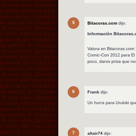
5
Bitacoras.com
dijo:
Información Bitacora
Valora en Bitacoras.com:
Comic-Con 2012 para El 
poco, daros prisa que no
6
Frank
dijo:
Un hurra para Uruloki qu
7
altair74
dijo: