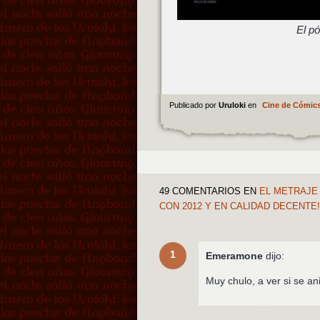
El p
Publicado por
Uruloki
en
Cine de Cómic
49 COMENTARIOS
EN
EL METRAJE 
CON 2012 Y EN CALIDAD DECENT
1
Emeramone
dijo:
Muy chulo, a ver si se a