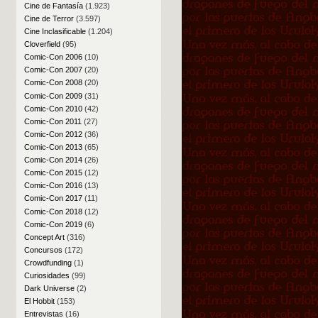
Cine de Fantasía
(1.923)
Cine de Terror
(3.597)
Cine Inclasificable
(1.204)
Cloverfield
(95)
Comic-Con 2006
(10)
Comic-Con 2007
(20)
Comic-Con 2008
(20)
Comic-Con 2009
(31)
Comic-Con 2010
(42)
Comic-Con 2011
(27)
Comic-Con 2012
(36)
Comic-Con 2013
(65)
Comic-Con 2014
(26)
Comic-Con 2015
(12)
Comic-Con 2016
(13)
Comic-Con 2017
(11)
Comic-Con 2018
(12)
Comic-Con 2019
(6)
Concept Art
(316)
Concursos
(172)
Crowdfunding
(1)
Curiosidades
(99)
Dark Universe
(2)
El Hobbit
(153)
Entrevistas
(16)