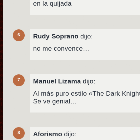
en la quijada
6
Rudy Soprano
dijo:
no me convence…
7
Manuel Lizama
dijo:
Al más puro estilo «The Dark Knight
Se ve genial…
8
Aforismo
dijo: