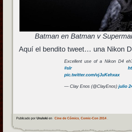
Batman en Batman v Superman
Aquí el bendito tweet… una Nikon D
Excellent use of a Nikon D4 e
#slr
h
pic.twitter.com/vjJuKehxax
— Clay Enos (@ClayEnos)
julio 2
Publicado por
Uruloki
en
Cine de Cómics
,
Comic-Con 2014
.