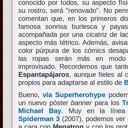
conocido por todos, su aspecto fís
su rostro, será "renovado". No pen
comentan que, en los primeros dis
famosa sonrisa burlesca y pay
acompañada por una cicatriz de lad
aspecto más tétrico. Además, avisa
color púrpura de los cómics desapa
las ropas serán más en modo 
improvisado. Recordemos que tan
Espantapájaros
, aunque fieles al 
propios para adaptarse al estilo de
B
Bueno,
vía Superherohype
podemo
un nuevo póster
banner
para los
T
Michael Bay
. Muy en la línea 
Spiderman 3
(2007), podemos ver
a cara con
Megatron
y con los pro