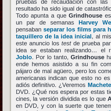
pruebas de recaudación con las pe
resultado ha sido igual de catastrófi
Todo apunta a que
Grindhouse
es
un par de semanas
Harvey We
pensaban
separar los films para h
taquillero de la idea inicial
, al m
este anuncio los
test
de prueba par
idea se estaban realizando… el 
Joblo
. Por lo tanto,
Grindhouse
ha
ende hemos asistido a su fin com
pájaro de mal agüero, pero los com
americanas indican que esto no es
adiós definitivo. ¿Veremos
Machet
DVD. ¿Qué nos espera por estas tie
cines, la versión dividida es lo que
en DVD, y con la suerte que tenem