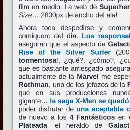
film en medio. La web de
Superhe
Size
… 2800px de ancho del ala!
Ahora toca despedirse y comen
comiquero del día.
Los responsab
aseguran que el aspecto de
Galact
Rise of the Silver Surfer
(200
tormentosa
!, ¿qué?, ¿cómo?, ¿c
que es bastante arriesgado asegura
actualmente de la
Marvel
me esper
Rothman
, uno de los jefazos de la
que en sus producciones nunc
gigante…
la saga X-Men se quedó 
poder disfrutar de
una aceptable 
de nuevo a los
4 Fantásticos
en 
Plateada
, el heraldo de
Galac