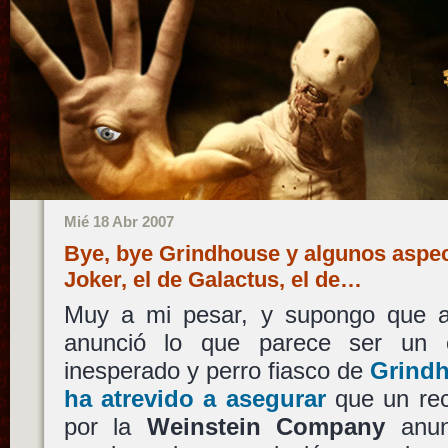
Mié 18 Abr 2007
Bye, bye Grindhouse y algunos aspec
Joker, el de Galactus, el de…
Muy a mi pesar, y supongo que a
anunció lo que parece ser un 
inesperado y perro fiasco de
Grind
ha atrevido a asegurar
que un reci
por la
Weinstein Company
anunc