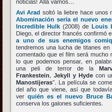
noticias! Allá vamos…
Avi Arad
soltó la liebre hace unos
Abominación sería el nuevo en
Incredible Hulk
(2008) de
Louis L
Diego, el director francés confirmó
a uno de sus enemigos comiq
tendremos una lucha de titanes en
comentado que el film será mucho m
lo que podemos pensar, en palab
una peli de terror de la
Marv
Frankestein
,
Jekyll y Hyde
con u
Manostijeras
". La película se com
del año que viene, así que todaví
ver
quién es el nuevo Bruce B
conserva los galones suficientes.