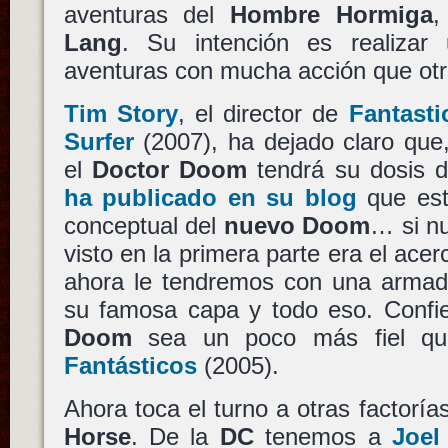
aventuras del
Hombre Hormiga
Lang
. Su intención es realizar
aventuras con mucha acción que otr
Tim Story
, el director de
Fantasti
Surfer
(2007), ha dejado claro que
el
Doctor Doom
tendrá su dosis 
ha publicado en su blog
que est
conceptual del
nuevo Doom
… si n
visto en la primera parte era el ace
ahora le tendremos con una arma
su famosa capa y todo eso. Conf
Doom
sea un poco más fiel qu
Fantásticos
(2005).
Ahora toca el turno a otras factorí
Horse
. De la
DC
tenemos a
Joel