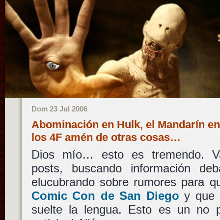
Dom 23 Jul 2006
Abominación en Hulk, el Mandarín e
los 4F amén de otras cosas…
Dios mío… esto es tremendo. V
posts, buscando información deb
elucubrando sobre rumores para qu
Comic Con de San Diego
y que 
suelte la lengua. Esto es un no 