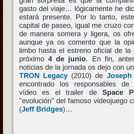
gran sorpresa es que la compañí
gasto del viaje… lógicamente he di
estará presente. Por lo tanto, est
capital de paseo, igual me cruzo con
de manera somera y ligera, os ofr
aunque ya os comento que la opi
limbo hasta el estreno oficial de la
próximo
4 de junio
. En fin, ant
noticias de la jornada os dejo con un
TRON Legacy
(2010) de
Joseph
encontrado los responsables d
vídeo es el trailer de
Space P
"evolución" del famoso videojuego 
(
Jeff Bridges
)…