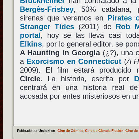
Bruckheimer
han contratado a la 
Bergès-Frisbey
, 50% catalana, 
sirenas que veremos en
Pirates 
Stranger Tides
(2011) de
Rob M
portal
, hoy se las lleva casi t
Elkins
, por lo general editor, se po
A Haunting in Georgia
(¿?), una e
a
Exorcismo en Connecticut
(
A H
2009). El film estará producid
Circle
. La historia, escrita por
D
centrará en una historia real d
acosada por entes misteriosos en un
Publicado por
Uruloki
en
Cine de Cómics
,
Cine de Ciencia Ficción
,
Cine de 