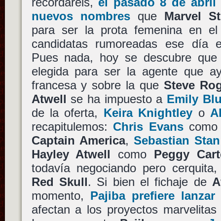
recordaréis,
el pasado 8 de abril 
nuevos nombres
que
Marvel St
para ser la prota femenina en el 
candidatas rumoreadas ese día 
Pues nada, hoy se descubre que
elegida para ser la agente que ay
francesa y sobre la que
Steve Ro
Atwell
se ha impuesto a
Emily Bl
de la oferta,
Keira Knightley
o
A
recapitulemos:
Chris Evans
como
Captain America
,
Sebastian Stan
Hayley Atwell
como
Peggy Cart
todavía negociando pero cerquit
Red Skull
. Si bien el fichaje de
A
momento,
Pajiba prefiere lanza
afectan a los proyectos marvelitas