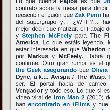
Lo que cuenta
Pajiba
es que
J
contrato sobre la mesa para dirigi
reescribir el guión que
Zak Penn
ha 
del supergrupo y… ¿WTF?… hace
mejor decir que matizar, el trabajo 
y
Stephen McFeely
para
The Fi
America
. Lo que estáis leyendo,
estar interesada en que
Whedon
p
por
Markus
y
McFeely
. Habrá 
confirme. Otro gran rumor es el 
the Geek asegurando
que
Olivi
Dyne
, a.k.a.
Avispa
/
The Wasp
.
ser. El portal habla de cameo, 
Vengador
y todo eso. Lo que si es
vídeo viral de
Iron Man 2
(2010) 
han
encontrado en /Films
y qu