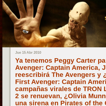
Jue 15 Abr 2010
Ya tenemos Peggy Carter par
Avenger: Captain America,
reescribirá The Avengers y 
First Avenger: Captain Ameri
campañas virales de TRON L
2 se renuevan, ¿Olivia Mun
una sirena en Pirates of the