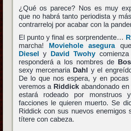
¿Qué os parece? Nos es muy expl
que no habrá tanto periodista y más
contrarreloj por acabar con la pande
El punto y final es sorprendente…
R
marcha!
Moviehole asegura
que
Diesel
y
David Twohy
comienza 
responderá a los nombres de
Bos
sexy mercenaria
Dahl
y el engreí
De lo que nos espera, y en pocas 
veremos a
Riddick
abandonado en u
estará rodeado por monstruos 
facciones le quieren muerto. Se di
Riddick con sus nuevos enemigos s
títere con cabeza.