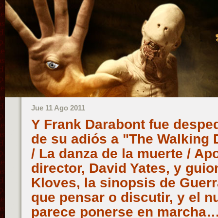
Jue 11 Ago 2011
Y Frank Darabont fue desped
de su adiós a "The Walking 
/ La danza de la muerte / Apo
director, David Yates, y guio
Kloves, la sinopsis de Guer
que pensar o discutir, y el 
parece ponerse en marcha