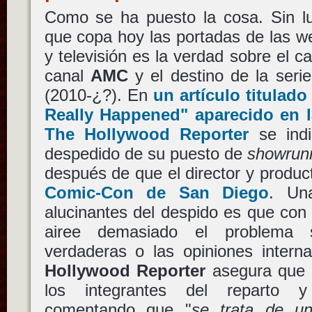
Como se ha puesto la cosa. Sin lu
que copa hoy las portadas de las w
y televisión es la verdad sobre el 
canal
AMC
y el destino de la seri
(2010-¿?). En
un artículo titulad
Really Happened" aparecido en l
The Hollywood Reporter
se ind
despedido de su puesto de
showrun
después de que el director y produ
Comic-Con de San Diego
. Un
alucinantes del despido es que con
airee demasiado el problema s
verdaderas o las opiniones inter
Hollywood Reporter
asegura que
los integrantes del reparto y
comentando que "
se trata de u