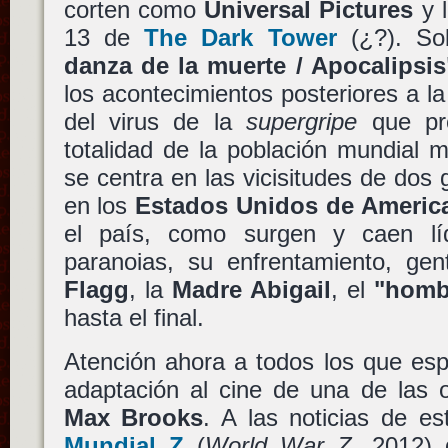
corten como
Universal Pictures
y l
13 de
The Dark Tower
(¿?). S
danza de la muerte / Apocalipsis
los acontecimientos posteriores a la
del virus de la
supergripe
que pro
totalidad de la población mundial m
se centra en las vicisitudes de dos 
en los
Estados Unidos de Americ
el país, como surgen y caen líd
paranoias, su enfrentamiento, gen
Flagg
, la
Madre Abigail
, el
"homb
hasta el final.
Atención ahora a todos los que espe
adaptación al cine de una de las
Max Brooks
. A las noticias de e
Mundial Z
(
World War Z
, 2012)