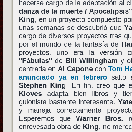
hacerse cargo de la adaptación al c
danza de la muerte / Apocalipsis"
King
, en un proyecto compuesto por
unas semanas se descubrió que
Ya
cargo de diversos proyectos tras que
por el mundo de la fantasía de
Har
proyectos, uno era la versión c
"Fábulas"
de
Bill Willingham
y ot
centrada en
Al Capone
con
Tom H
anunciado ya en febrero
salto 
Stephen King
. En fin, creo que 
Kloves
adapta bien libros y ti
guionista bastante interesante.
Yat
y maneja correctamente proyect
Esperemos que
Warner Bros.
re
enrevesada obra de
King
, no mere