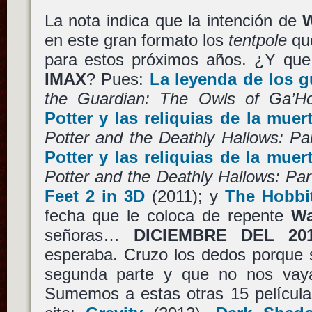
La nota indica que la intención de
W
en este gran formato los
tentpole
que
para estos próximos años. ¿Y que 
IMAX
? Pues:
La leyenda de los g
the Guardian: The Owls of Ga’H
Potter y las reliquias de la muert
Potter and the Deathly Hallows: Pa
Potter y las reliquias de la muert
Potter and the Deathly Hallows: Part
Feet 2 in 3D
(2011); y
The Hobbi
fecha que le coloca de repente
Wa
señoras…
DICIEMBRE DEL 20
esperaba. Cruzo los dedos porque s
segunda parte y que no nos va
Sumemos a estas otras 15 películas