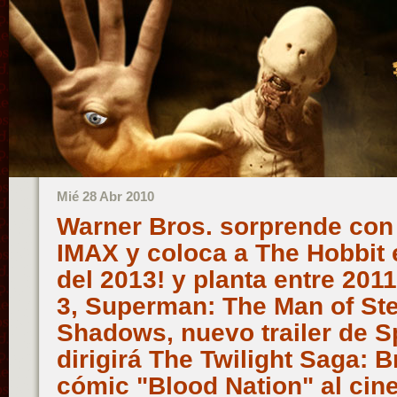
Mié 28 Abr 2010
Warner Bros. sorprende con
IMAX y coloca a The Hobbit 
del 2013! y planta entre 201
3, Superman: The Man of Ste
Shadows, nuevo trailer de Sp
dirigirá The Twilight Saga: 
cómic "Blood Nation" al cine