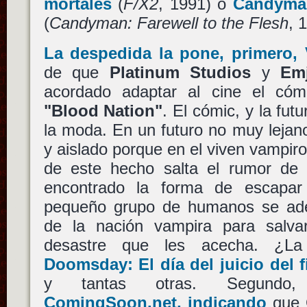
mortales
(
F/X2
, 1991) o
Candyman
(
Candyman: Farewell to the Flesh
, 
La despedida la pone, primero, 
de que
Platinum Studios
y
Em
acordado adaptar al cine el cóm
"Blood Nation"
. El cómic, y la fut
la moda. En un futuro no muy lejan
y aislado porque en el viven vampir
de este hecho salta el rumor de
encontrado la forma de escapar
pequeño grupo de humanos se ade
de la nación vampira para salva
desastre que les acecha. ¿La
Doomsday: El día del juicio del f
y tantas otras. Segund
ComingSoon.net, indicando
que 