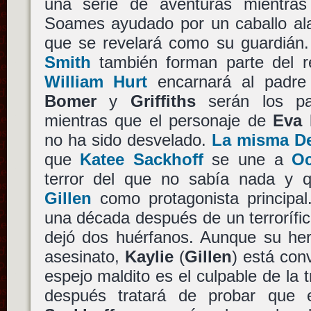
una serie de aventuras mientras
Soames ayudado por un caballo a
que se revelará como su guardiá
Smith
también forman parte del re
William Hurt
encarnará al padre
Bomer
y
Griffiths
serán los p
mientras que el personaje de
Eva 
no ha sido desvelado.
La misma De
que
Katee Sackhoff
se une a
Oc
terror del que no sabía nada y
Gillen
como protagonista principal
una década después de un terrorífico
dejó dos huérfanos. Aunque su he
asesinato,
Kaylie
(
Gillen
) está con
espejo maldito es el culpable de la
después tratará de probar que e