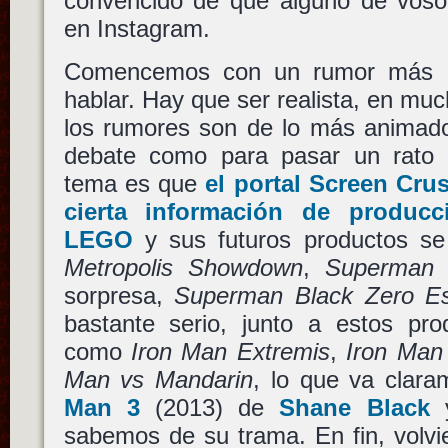
convencido de que alguno de voso
en Instagram.
Comencemos con un rumor más 
hablar. Hay que ser realista, en mu
los rumores son de lo más animado
debate como para pasar un rato en
tema es que
el portal Screen Cru
cierta información de producc
LEGO
y sus futuros productos s
Metropolis Showdown
,
Superman B
sorpresa,
Superman Black Zero E
bastante serio, junto a estos pro
como
Iron Man Extremis
,
Iron Man
Man vs Mandarin
, lo que va clar
Man 3
(2013) de
Shane Black
y
sabemos de su trama. En fin, volv