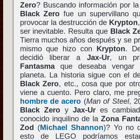
Zero
? Buscando información por la
Black Zero
fue un supervillano qu
provocar la destrucción de
Krypton
ser inevitable. Resulta que
Black Z
Tierra muchos años después y se pr
mismo que hizo con
Krypton
. D
decidió liberar a
Jax-Ur
, un pr
Fantasma
que deseaba vengar l
planeta. La historia sigue con el 
Black Zero
, etc., cosa que por ot
viene a cuento. Pero claro, me p
hombre de acero
(
Man of Steel
, 2
Black Zero
y
Jax-Ur
es cambiado
conocido inquilino de la
Zona Fant
Zod
(
Michael Shannon
)? Yo no d
esto de LEGO podríamos estar