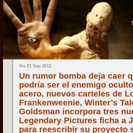
Vie 21 Sep 2012
Un rumor bomba deja caer q
podría ser el enemigo ocult
acero, nuevos carteles de L
Frankenweenie, Winter’s Tal
Goldsman incorpora tres nu
Legendary Pictures ficha a 
para reescribir su proyecto 