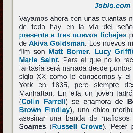
Joblo.com
Vayamos ahora con unas cuantas no
de todo hay en la vía del señ
presenta a tres nuevos fichajes
p
de
Akiva Goldsman
. Los nuevos m
film son
Matt Bomer
,
Lucy Griffi
Marie Saint
. Para el que no lo rec
fantasía será narrada desde puntos t
siglo XX como lo conocemos y el
York en 1835, pero siempre de
Manhattan. En ella un joven ladr
(
Colin Farrell
) se enamora de
B
Brown Findlay
), una chica morib
asesinar una banda de mafioso
Soames
(
Russell Crowe
). Peter 