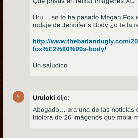
Qué prisas en retirar imágenes XD
Uru… se te ha pasado Megan Fox en
rodaje de Jennifer’s Body ¿o te la re
http://www.thebadandugly.com/20
fox%E2%80%99s-body/
Un saludico
6
Uruloki
dijo:
Abogado… era una de las noticia
friolera de 26 imágenes que mola 