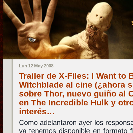
Lun 12 May 2008
Trailer de X-Files: I Want to 
Witchblade al cine (¿ahora s
sobre Thor, nuevo guiño al 
en The Incredible Hulk y otr
interés…
Como adelantaron ayer los respons
ya tenemos disponible en formato fla