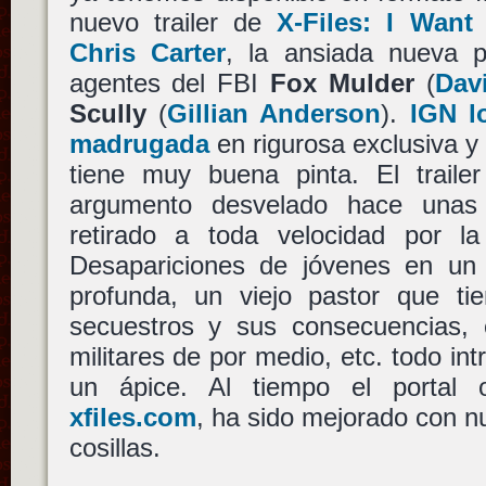
nuevo trailer de
X-Files: I Want
Chris Carter
, la ansiada nueva p
agentes del FBI
Fox Mulder
(
Dav
Scully
(
Gillian Anderson
).
IGN l
madrugada
en rigurosa exclusiva 
tiene muy buena pinta. El trailer
argumento desvelado hace una
retirado a toda velocidad por l
Desapariciones de jóvenes en un
profunda, un viejo pastor que tie
secuestros y sus consecuencias, 
militares de por medio, etc. todo int
un ápice. Al tiempo el portal of
xfiles.com
, ha sido mejorado con n
cosillas.