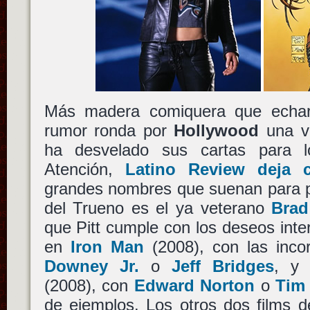
Más madera comiquera que echar
rumor ronda por
Hollywood
una 
ha desvelado sus cartas para 
Atención,
Latino Review deja c
grandes nombres que suenan para po
del Trueno es el ya veterano
Brad
que Pitt cumple con los deseos inter
en
Iron Man
(2008), con las inco
Downey Jr.
o
Jeff Bridges
, 
(2008), con
Edward Norton
o
Tim
de ejemplos. Los otros dos films 