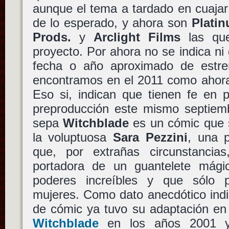
aunque el tema a tardado en cuajar
de lo esperado, y ahora son
Plati
Prods.
y
Arclight Films
las que
proyecto. Por ahora no se indica ni g
fecha o año aproximado de estre
encontramos en el 2011 como ahora
Eso si, indican que tienen fe en 
preproducción este mismo septiemb
sepa
Witchblade
es un cómic que s
la voluptuosa
Sara Pezzini
, una 
que, por extrañas circunstancia
portadora de un guantelete mági
poderes increíbles y que sólo
mujeres. Como dato anecdótico indi
de cómic ya tuvo su adaptación en
Witchblade
en los años 2001 y