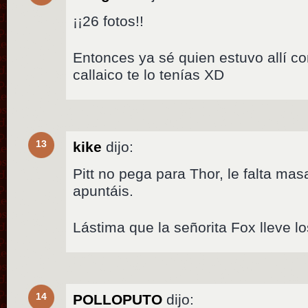
¡¡26 fotos!!
Entonces ya sé quien estuvo allí c
callaico te lo tenías XD
13
kike
dijo:
Pitt no pega para Thor, le falta ma
apuntáis.
Lástima que la señorita Fox lleve l
14
POLLOPUTO
dijo: