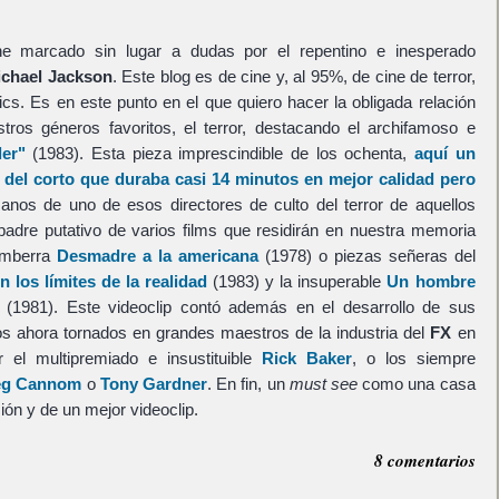
ene marcado sin lugar a dudas por el repentino e inesperado
chael Jackson
. Este blog es de cine y, al 95%, de cine de terror,
mics. Es en este punto en el que quiero hacer la obligada relación
ros géneros favoritos, el terror, destacando el archifamoso e
ler"
(1983). Esta pieza imprescindible de los ochenta,
aquí un
 del corto que duraba casi 14 minutos en mejor calidad pero
manos de uno de esos directores de culto del terror de aquellos
 padre putativo de varios films que residirán en nuestra memoria
amberra
Desmadre a la americana
(1978) o piezas señeras del
n los límites de la realidad
(1983) y la insuperable
Un hombre
(1981). Este videoclip contó además en el desarrollo de sus
os ahora tornados en grandes maestros de la industria del
FX
en
el multipremiado e insustituible
Rick Baker
, o los siempre
eg Cannom
o
Tony Gardner
. En fin, un
must see
como una casa
ión y de un mejor videoclip.
8 comentarios