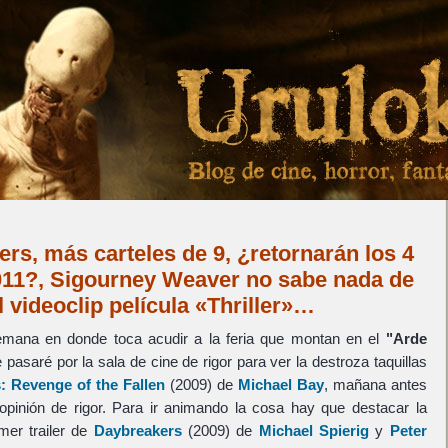
ers, más carteles de 9, ¿retornarán los 4
2011?, Sigourney Weaver no sabe nada de
l videoclip película «Thriller»…
emana en donde toca acudir a la feria que montan en el
"Arde
 pasaré por la sala de cine de rigor para ver la destroza taquillas
: Revenge of the Fallen
(2009) de
Michael Bay
, mañana antes
opinión de rigor. Para ir animando la cosa hay que destacar la
mer trailer de
Daybreakers
(2009) de
Michael Spierig
y
Peter