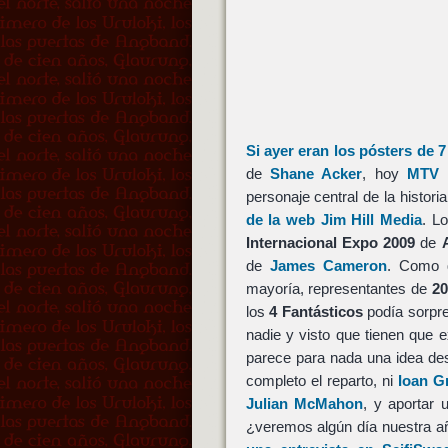
Si ayer eran los pósters de 7
de
Shane Acker
, hoy
MTV 
personaje central de la histor
de la web Jim Hill Media
. L
Internacional Expo 2009
de
de
James Cameron
. Como q
mayoría, representantes de
20
los
4 Fantásticos
podía sorpr
nadie y visto que tienen que
parece para nada una idea de
completo el reparto, ni
Ioan G
Julian McMahon
, y aportar 
¿veremos algún día nuestra 