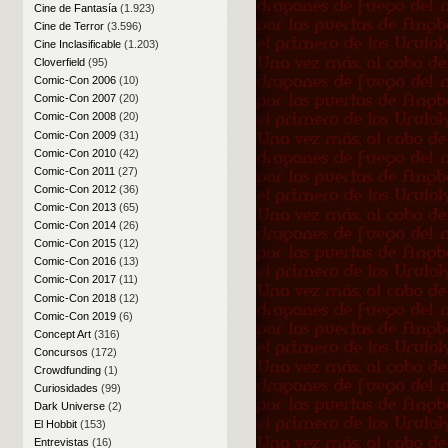
Cine de Fantasía
(1.923)
Cine de Terror
(3.596)
Cine Inclasificable
(1.203)
Cloverfield
(95)
Comic-Con 2006
(10)
Comic-Con 2007
(20)
Comic-Con 2008
(20)
Comic-Con 2009
(31)
Comic-Con 2010
(42)
Comic-Con 2011
(27)
Comic-Con 2012
(36)
Comic-Con 2013
(65)
Comic-Con 2014
(26)
Comic-Con 2015
(12)
Comic-Con 2016
(13)
Comic-Con 2017
(11)
Comic-Con 2018
(12)
Comic-Con 2019
(6)
Concept Art
(316)
Concursos
(172)
Crowdfunding
(1)
Curiosidades
(99)
Dark Universe
(2)
El Hobbit
(153)
Entrevistas
(16)