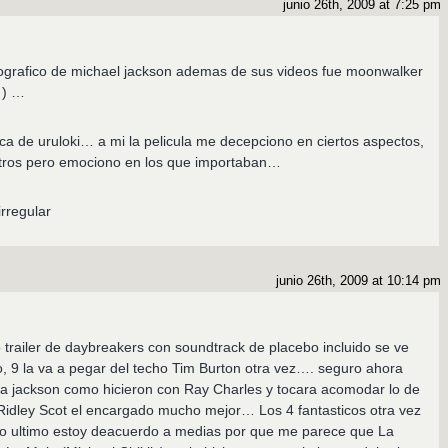
junio 26th, 2009 at 7:25 pm
ografico de michael jackson ademas de sus videos fue moonwalker
) …
ica de uruloki… a mi la pelicula me decepciono en ciertos aspectos,
ros pero emociono en los que importaban…
rregular
junio 26th, 2009 at 10:14 pm
trailer de daybreakers con soundtrack de placebo incluido se ve
ño, 9 la va a pegar del techo Tim Burton otra vez…. seguro ahora
la jackson como hicieron con Ray Charles y tocara acomodar lo de
s Ridley Scot el encargado mucho mejor… Los 4 fantasticos otra vez
sto ultimo estoy deacuerdo a medias por que me parece que La