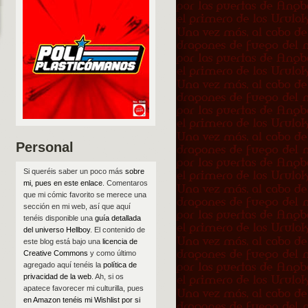
Personal
Si queréis saber un poco más
sobre
mi, pues en este enlace
. Comentaros
que mi cómic favorito se merece una
sección en mi web, así que aquí
tenéis disponible una
guía detallada
del universo Hellboy
. El contenido de
este blog está bajo una
licencia de
Creative Commons
y como último
agregado aquí tenéis la
política de
privacidad de la web
. Ah, si os
apatece favorecer mi culturilla, pues
en Amazon tenéis mi Wishlist por si