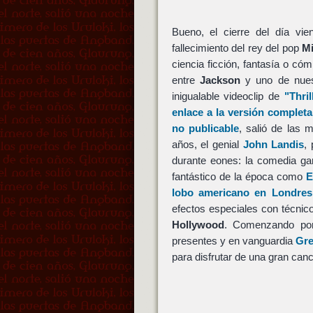
Bueno, el cierre del día vi
fallecimiento del rey del pop
Mi
ciencia ficción, fantasía o có
entre
Jackson
y uno de nuest
inigualable videoclip de
"Thril
enlace a la versión completa
no publicable
, salió de las 
años, el genial
John Landis
,
durante eones: la comedia g
fantástico de la época como
E
lobo americano en Londres
efectos especiales con técnic
Hollywood
. Comenzando por 
presentes y en vanguardia
Gr
para disfrutar de una gran canc