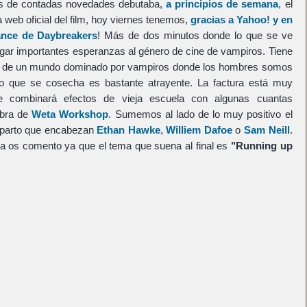
ños de contadas novedades debutaba,
a principios de semana
, el
la web oficial del film, hoy viernes tenemos,
gracias a Yahoo! y en
vance de Daybreakers
! Más de dos minutos donde lo que se ve
rgar importantes esperanzas al género de cine de vampiros. Tiene
o de un mundo dominado por vampiros donde los hombres somos
io que se cosecha es bastante atrayente. La factura está muy
e combinará efectos de vieja escuela con algunas cuantas
obra de
Weta Workshop
. Sumemos al lado de lo muy positivo el
reparto que encabezan
Ethan Hawke
,
Williem Dafoe
o
Sam Neill
.
a os comento ya que el tema que suena al final es
"Running up