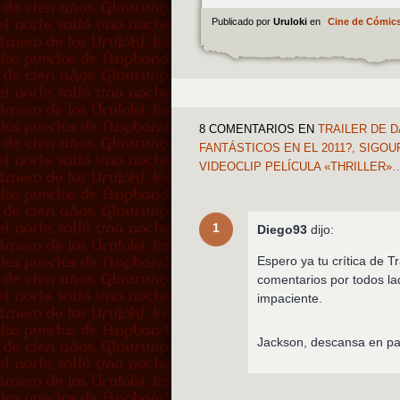
Publicado por
Uruloki
en
Cine de Cómic
8 COMENTARIOS
EN
TRAILER DE D
FANTÁSTICOS EN EL 2011?, SIGO
VIDEOCLIP PELÍCULA «THRILLER»
1
Diego93
dijo:
Espero ya tu crítica de
comentarios por todos la
impaciente.
Jackson, descansa en pa