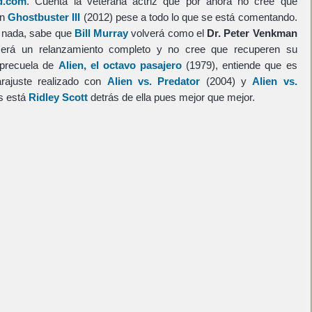
d.com
. Cuenta la veterana actriz que por ahora no cree que
n
Ghostbuster III
(2012) pese a todo lo que se está comentando.
o nada, sabe que
Bill Murray
volverá como el
Dr. Peter Venkman
erá un relanzamiento completo y no cree que recuperen su
 precuela de
Alien, el octavo pasajero
(1979), entiende que es
rajuste realizado con
Alien vs. Predator
(2004) y
Alien vs.
s está
Ridley Scott
detrás de ella pues mejor que mejor.