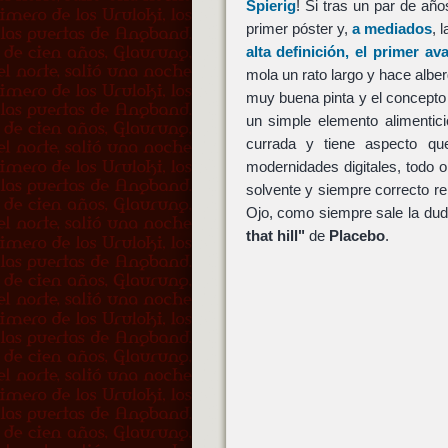
Spierig
! Si tras un par de a
primer póster y,
a mediados
, 
alta definición, el primer a
mola un rato largo y hace albe
muy buena pinta y el concept
un simple elemento alimentic
currada y tiene aspecto qu
modernidades digitales, todo 
solvente y siempre correcto 
Ojo, como siempre sale la dud
that hill"
de
Placebo
.