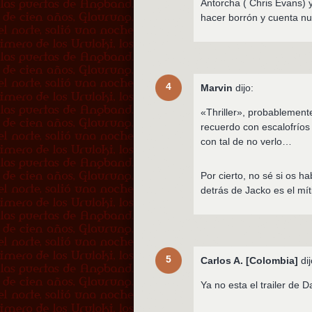
Antorcha ( Chris Evans) y
hacer borrón y cuenta 
4
Marvin
dijo:
«Thriller», probablement
recuerdo con escalofríos
con tal de no verlo…
Por cierto, no sé si os ha
detrás de Jacko es el mít
5
Carlos A. [Colombia]
dij
Ya no esta el trailer de