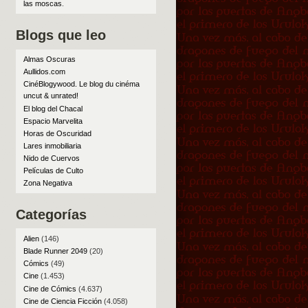
las moscas
.
Blogs que leo
Almas Oscuras
Aullidos.com
CinéBlogywood. Le blog du cinéma
uncut & unrated!
El blog del Chacal
Espacio Marvelita
Horas de Oscuridad
Lares inmobiliaria
Nido de Cuervos
Películas de Culto
Zona Negativa
Categorías
Alien
(146)
Blade Runner 2049
(20)
Cómics
(49)
Cine
(1.453)
Cine de Cómics
(4.637)
Cine de Ciencia Ficción
(4.058)