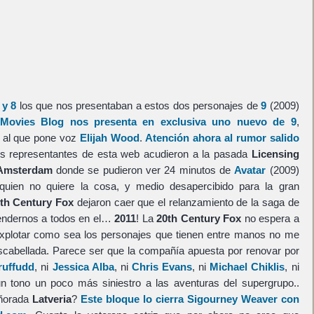
 y 8
los que nos presentaban a estos dos personajes de
9
(2009)
Movies Blog nos presenta en exclusiva uno nuevo de 9
,
ia al que pone voz
Elijah Wood
.
Atención ahora al rumor salido
os representantes de esta web acudieron a la pasada
Licensing
Amsterdam
donde se pudieron ver 24 minutos de
Avatar
(2009)
uien no quiere la cosa, y medio desapercibido para la gran
th Century Fox
dejaron caer que el relanzamiento de la saga de
endernos a todos en el…
2011
! La
20th Century Fox
no espera a
 explotar como sea los personajes que tienen entre manos no me
scabellada. Parece ser que la compañía apuesta por renovar por
ruffudd
, ni
Jessica Alba
, ni
Chris Evans
, ni
Michael Chiklis
, ni
un tono un poco más siniestro a las aventuras del supergrupo..
añorada
Latveria
?
Este bloque lo cierra Sigourney Weaver con