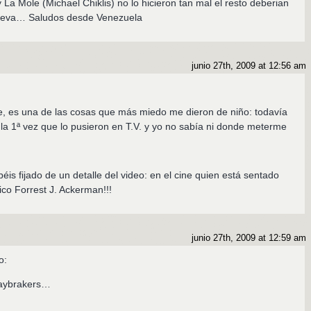
 La Mole (Michael Chiklis) no lo hicieron tan mal el resto deberian
nueva… Saludos desde Venezuela
junio 27th, 2009 at 12:56 am
e, es una de las cosas que más miedo me dieron de niño: todavía
 la 1ª vez que lo pusieron en T.V. y yo no sabía ni donde meterme
béis fijado de un detalle del video: en el cine quien está sentado
ico Forrest J. Ackerman!!!
junio 27th, 2009 at 12:59 am
o:
 Daybrakers…