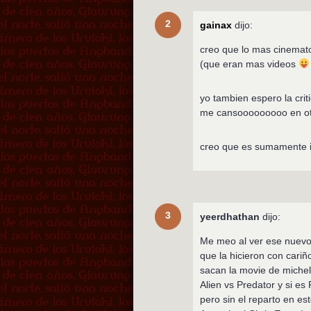
2
gainax
dijo:
creo que lo mas cinemat
(que eran mas videos
yo tambien espero la crit
me cansooooooooo en ot
creo que es sumamente i
3
yeerdhathan
dijo:
Me meo al ver ese nuevo 
que la hicieron con cari
sacan la movie de miche
Alien vs Predator y si e
pero sin el reparto en e