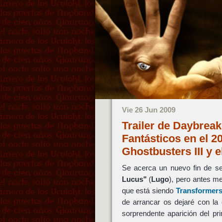
Vie 26 Jun 2009
Trailer de Daybreak
Fantásticos en el 
Ghostbusters III y e
Se acerca un nuevo fin de s
Lucus"
(
Lugo
), pero antes me
que está siendo
Transformers
de arrancar os dejaré con la 
sorprendente aparición del pri