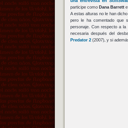
una entrevista en ScifiSwa
participe como
Dana Barrett
e
A estas alturas no le han dich
pero le ha comentado que s
personaje. Con respecto a la
necesaria después del desba
Predator 2
(2007), y si ademá