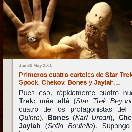
Jue 26 May 2016
Primeros cuatro carteles de Star Tre
Spock, Chekov, Bones y Jaylah…
Pues eso, rápidamente cuatro n
Trek: más allá
(
Star Trek Beyon
cuatro de los protagonistas del
Quinto
),
Bones
(
Karl Urban
),
Che
Jaylah
(
Sofia Boutella
). Supongo