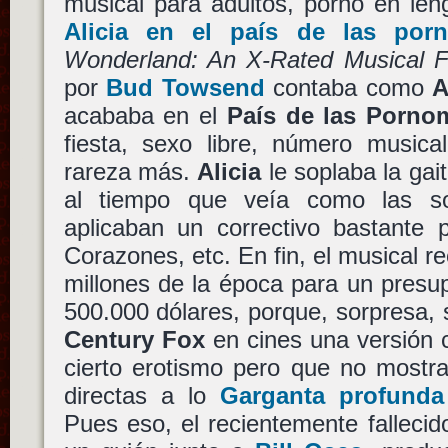
musical para adultos, porno en lengu
Alicia en el país de las porn
Wonderland: An X-Rated Musical F
por
Bud Towsend
contaba como
A
acababa en el
País de las Pornom
fiesta, sexo libre, número musica
rareza más.
Alicia
le soplaba la gai
al tiempo que veía como las s
aplicaban un correctivo bastante 
Corazones, etc. En fin, el musical r
millones de la época para un pres
500.000 dólares, porque, sorpresa, 
Century Fox
en cines una versión c
cierto erotismo pero que no mostr
directas a lo
Garganta profunda
Pues eso, el recientemente falleci