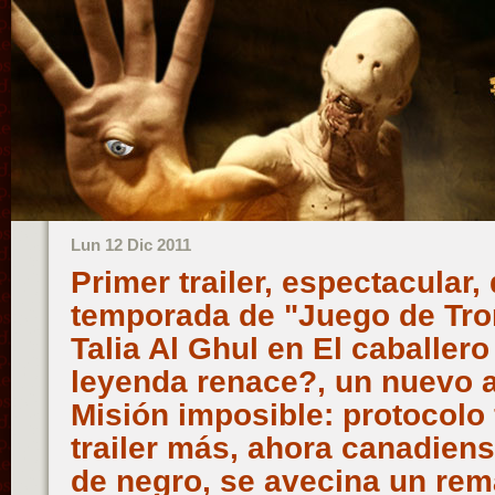
Lun 12 Dic 2011
Primer trailer, espectacular,
temporada de "Juego de Tro
Talia Al Ghul en El caballero
leyenda renace?, un nuevo ar
Misión imposible: protocolo
trailer más, ahora canadiens
de negro, se avecina un rema