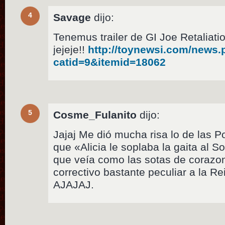
4
Savage
dijo:
Tenemus trailer de GI Joe Retaliatio
jejeje!!
http://toynewsi.com/news
catid=9&itemid=18062
5
Cosme_Fulanito
dijo:
Jajaj Me dió mucha risa lo de las P
que «Alicia le soplaba la gaita al 
que veía como las sotas de corazon
correctivo bastante peculiar a la R
AJAJAJ.