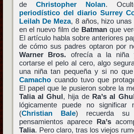
de
Christopher Nolan
. Ocu
periodístico del diario Surrey C
Leilah De Meza
, 8 años, hizo unas
en el nuevo film de
Batman
que ver
El artículo habla sobre anteriores pa
de cómo sus padres optaron por no
Warner Bros.
ofrecía a la niña 
cortarse el pelo al cero, algo segu
una niña tan pequeña y si no que
Camacho
cuando tuvo que protag
El papel que le pusieron sobre la m
Talia al Ghul
, hija de
Ra’s al Ghu
lógicamente puede no significa
(
Christian Bale
) recuerda s
pensamientos aparece
Ra’s
acomp
Talia
. Pero claro, tras los viejos ru