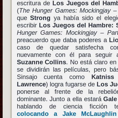
escritura de
Los Juegos del Hambr
(
The Hunger Games: Mockingjay – 
que
Strong
ya había sido el elegi
escribir
Los Juegos del Hambre: S
Hunger Games: Mockingjay – Par
preacuerdo que daba poderes a
Li
caso de quedar satisfecha co
nuevamente con él para seguir 
Suzanne Collins
. No está claro en
se dividirán las películas, pero b
Sinsajo cuenta como
Katniss
Lawrence
) logra fugarse de
Los Ju
ponerse al frente de la rebelió
dominante. Junto a ella estará
Gale
hablando de ciencia ficció
colocando a Jake McLaughlin