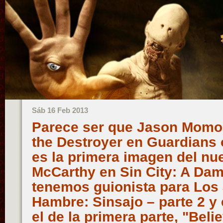
Sáb 16 Feb 2013
Parece ser que Jason Momo
the Destroyer en Guardians o
es la primera imagen del nu
McCarthy en Sin City: A Dame
tenemos guionista para Los
Hambre: Sinsajo – parte 2 y
el de la primera parte, "Beli