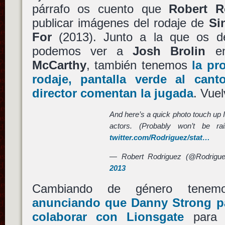
párrafo os cuento que
Robert R
publicar imágenes del rodaje de
Si
For
(2013). Junto a la que os de
podemos ver a
Josh Brolin
en
McCarthy
, también tenemos
la pr
rodaje, pantalla verde al can
director comentan la jugada
. Vue
And here’s a quick photo touch up I 
actors. (Probably won’t be rai
twitter.com/Rodriguez/stat…
— Robert Rodriguez (@Rodrigu
2013
Cambiando de género ten
anunciando que Danny Strong p
colaborar con Lionsgate
para h