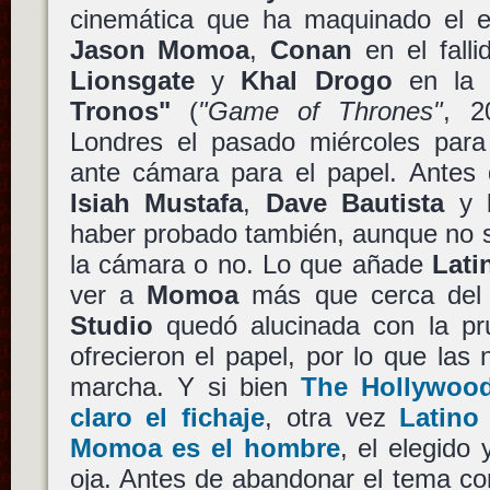
cinemática que ha maquinado el e
Jason Momoa
,
Conan
en el fall
Lionsgate
y
Khal Drogo
en la 
Tronos"
(
"Game of Thrones"
, 2
Londres el pasado miércoles par
ante cámara para el papel. Antes 
Isiah Mustafa
,
Dave Bautista
y
haber probado también, aunque no 
la cámara o no. Lo que añade
Lati
ver a
Momoa
más que cerca del
Studio
quedó alucinada con la pr
ofrecieron el papel, por lo que las
marcha. Y si bien
The Hollywood
claro el fichaje
, otra vez
Latino
Momoa es el hombre
, el elegido
oja. Antes de abandonar el tema co