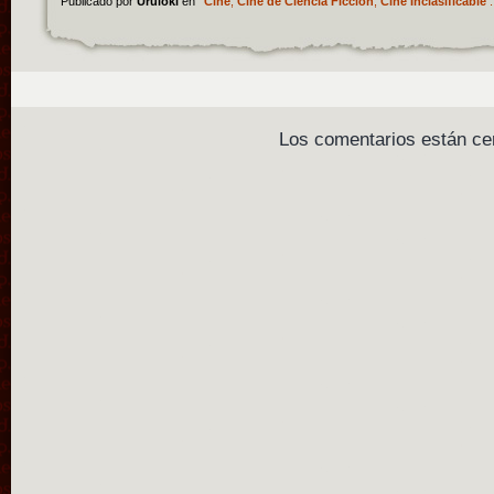
Publicado por
Uruloki
en
Cine
,
Cine de Ciencia Ficción
,
Cine Inclasificable
.
Los comentarios están ce