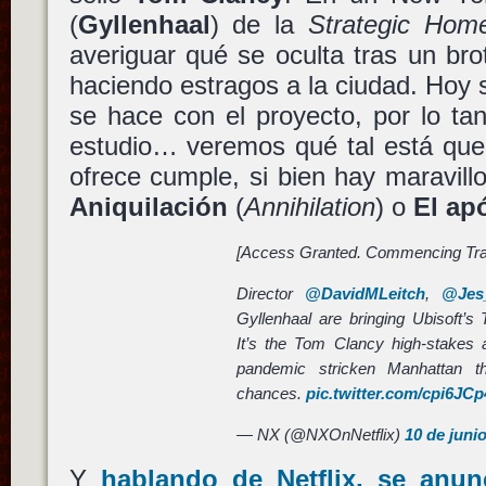
(
Gyllenhaal
) de la
Strategic Home
averiguar qué se oculta tras un br
haciendo estragos a la ciudad. Hoy
se hace con el proyecto, por lo ta
estudio… veremos qué tal está que
ofrece cumple, si bien hay maravil
Aniquilación
(
Annihilation
) o
El ap
[Access Granted. Commencing Tra
Director
@DavidMLeitch
,
@Jes
Gyllenhaal are bringing Ubisoft’s T
It’s the Tom Clancy high-stakes a
pandemic stricken Manhattan t
chances.
pic.twitter.com/cpi6JC
— NX (@NXOnNetflix)
10 de juni
Y
hablando de
Netflix
, se anun