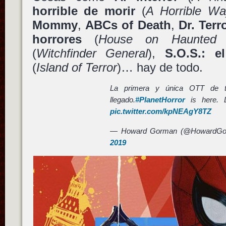
horrible de morir
(
A Horrible Wa
Mommy
,
ABCs of Death
,
Dr. Terr
horrores
(
House on Haunted H
(
Witchfinder General
),
S.O.S.: 
(
Island of Terror
)… hay de todo.
La primera y única OTT de t
llegado.
#PlanetHorror
is here. 
pic.twitter.com/kpNEAgY8TZ
— Howard Gorman (@HowardG
2019