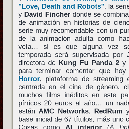
"Love, Death and Robots"
, la ser
y
David Fincher
donde se combinab
de animación en historias de cienc
serie muy recomendable con un pun
de la animación adulta como ha
veía… si es que alguna vez se
temporada será supervisada por
directora de
Kung Fu Panda 2
para terminar comentar que ho
Horror
, plataforma de streaming 
centrada en el cine de género, c
muchos films inéditos en este p
pírricos 20 euros al año… un nada
están
AMC Networks
,
RedRum
base inicial de 67 títulos, más uno 
Cosas como
Al interior
(
À l’in