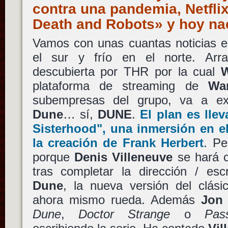
contra una pandemia, Netfli
Death and Robots» y hoy na
Vamos con unas cuantas noticias e
el sur y frío en el norte. Arr
descubierta por THR por la cual
W
plataforma de streaming de
Wa
subempresas del grupo, va a exp
Dune
… sí,
DUNE
.
El plan es lle
Sisterhood"
, una inmersión en 
la creación de
Frank Herbert
. Pe
porque
Denis Villeneuve
se hará ca
tras completar la dirección / esc
Dune
, la nueva versión del clásic
ahora mismo rueda. Además
Jon 
Dune
,
Doctor Strange
o
Pas