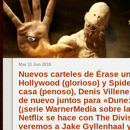
Mar 11 Jun 2019
Nuevos carteles de Érase u
Hollywood (glorioso) y Spide
casa (penoso), Denis Villen
de nuevo juntos para «Dune
(¡serie WarnerMedia sobre la
Netflix se hace con The Divi
veremos a Jake Gyllenhaal 