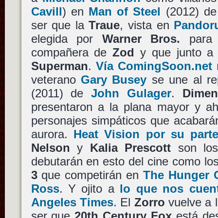
Cavill
) en
Man of Steel
(2012) d
ser que la
Traue
, vista en
Pandor
elegida por
Warner Bros.
para 
compañera de
Zod
y que junto a 
Superman
.
Vía ComingSoon.net 
veterano
Gary Busey
se une al r
(2011) de
John Gulager
.
Dimen
presentaron a la plana mayor y ah
personajes simpáticos que acabarán
aurora.
Heat Vision por su part
Nelson
y
Kalia Prescott
son los
debutarán en esto del cine como l
3
que competirán en
The Hunger 
Ross
. Y ojito a
lo que nos cuen
Angeles Times
. El
Zorro
vuelve a l
ser que
20th Century Fox
está des