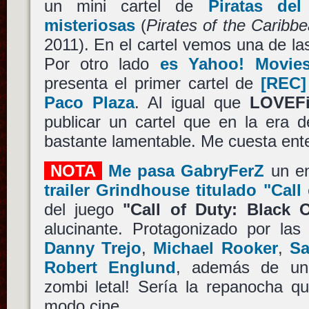
un mini cartel de
Piratas de
misteriosas
(
Pirates of the Caribb
2011). En el cartel vemos una de las
Por otro lado
es Yahoo! Movie
presenta el primer cartel de
[REC]
Paco Plaza
. Al igual que
LOVEF
publicar un cartel que en la era d
bastante lamentable. Me cuesta ent
NOTA
Me pasa GabryFerZ
un en
trailer Grindhouse titulado "Call
del juego
"Call of Duty: Black 
alucinante. Protagonizado por las 
Danny Trejo
,
Michael Rooker
,
Sa
Robert Englund
, además de 
zombi letal! Sería la repanocha qu
modo cine.