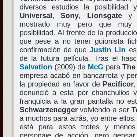
diversos estudios la posibilida
Universal
,
Sony
,
Lionsgate
mostrado muy pero que muy i
posibilidad. Al frente de la producc
que pese a no tener guionista fic
confirmación de que
Justin Lin
es,
de la futura película. Tras el fia
Salvation
(2009) de
McG
para
The
empresa acabó en bancarrota y per
la propiedad en favor de
Pacificor
denunció a esta por chanchullos va
franquicia a la gran pantalla no e
Schwarzenegger
volviendo a ser
T
a muchos para atrás, yo entre ellos
está para estos trotes y meno
personaje de acción, pero pensar