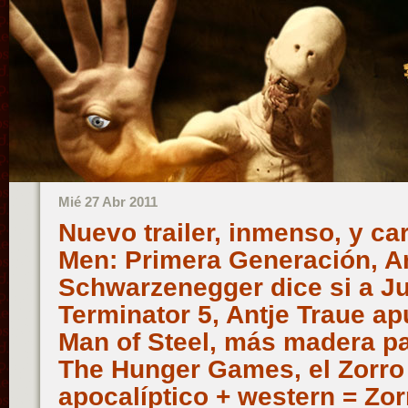
Mié 27 Abr 2011
Nuevo trailer, inmenso, y car
Men: Primera Generación, A
Schwarzenegger dice si a Jus
Terminator 5, Antje Traue ap
Man of Steel, más madera p
The Hunger Games, el Zorro 
apocalíptico + western = Zo