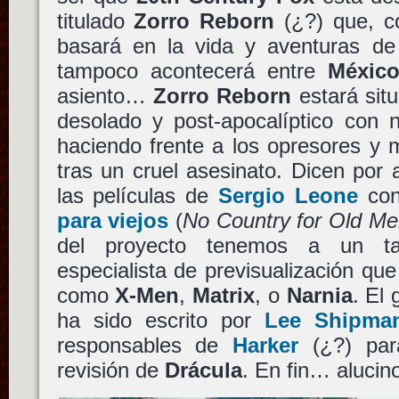
titulado
Zorro Reborn
(¿?) que, c
basará en la vida y aventuras d
tampoco acontecerá entre
Méxic
asiento…
Zorro Reborn
estará situ
desolado y post-apocalíptico con 
haciendo frente a los opresores y
tras un cruel asesinato. Dicen por
las películas de
Sergio Leone
con
para viejos
(
No Country for Old M
del proyecto tenemos a un 
especialista de previsualización qu
como
X-Men
,
Matrix
, o
Narnia
. El
ha sido escrito por
Lee Shipma
responsables de
Harker
(¿?) pa
revisión de
Drácula
. En fin… alucin