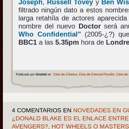
Joseph
,
Russell Tovey
y
Ben Wi
filtrado ningún dato a estos nombr
larga retahíla de actores aparecid
nombre del nuevo
Doctor
será an
Who Confidential"
(2005-¿?) que
BBC1
a las
5.35pm
hora de
Londr
Publicado por
Uruloki
en
Cine de Cómics
,
Cine de Ciencia Ficción
,
Cine de 
4 COMENTARIOS
EN
NOVEDADES EN GU
¿DONALD BLAKE ES EL ENLACE ENTRE
AVENGERS?, HOT WHEELS O MASTERS