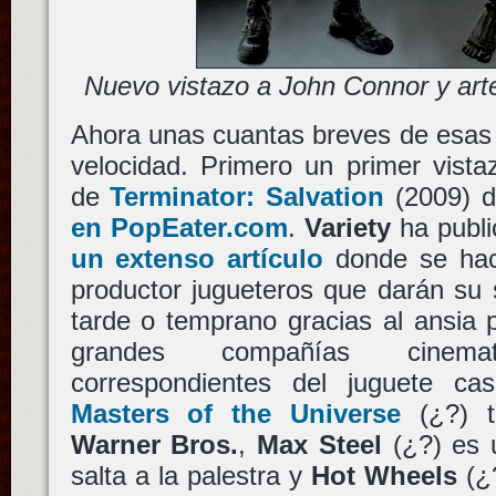
Nuevo vistazo a John Connor y art
Ahora unas cuantas breves de esas 
velocidad. Primero un primer vist
de
Terminator: Salvation
(2009) 
en PopEater.com
.
Variety
ha publi
un extenso artículo
donde se hace
productor jugueteros que darán su s
tarde o temprano gracias al ansia 
grandes compañías cinema
correspondientes del juguete ca
Masters of the Universe
(¿?) t
Warner Bros.
,
Max Steel
(¿?) es 
salta a la palestra y
Hot Wheels
(¿