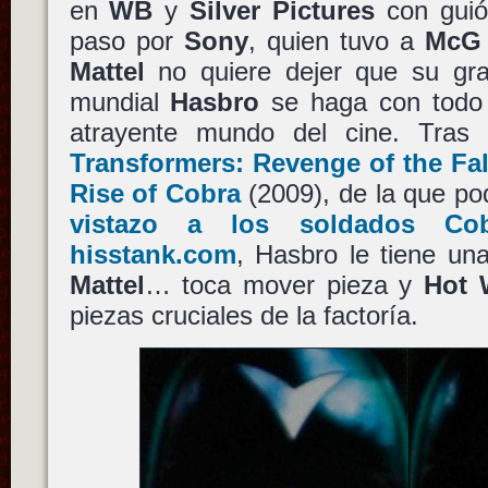
en
WB
y
Silver Pictures
con gui
paso por
Sony
, quien tuvo a
McG
Mattel
no quiere dejer que su gra
mundial
Hasbro
se haga con todo 
atrayente mundo del cine. Tra
Transformers: Revenge of the Fal
Rise of Cobra
(2009), de la que p
vistazo a los soldados Co
hisstank.com
, Hasbro le tiene un
Mattel
… toca mover pieza y
Hot 
piezas cruciales de la factoría.