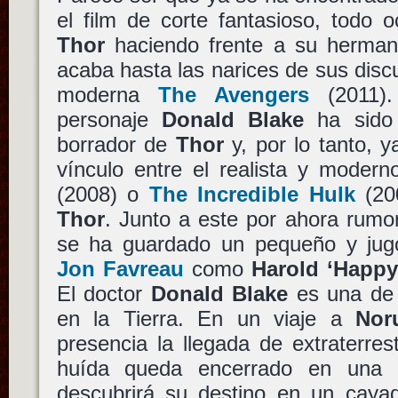
el film de corte fantasioso, todo 
Thor
haciendo frente a su herma
acaba hasta las narices de sus discu
moderna
The Avengers
(2011).
personaje
Donald Blake
ha sido 
borrador de
Thor
y, por lo tanto, 
vínculo entre el realista y mode
(2008) o
The Incredible Hulk
(200
Thor
. Junto a este por ahora rumo
se ha guardado un pequeño y jugo
Jon Favreau
como
Harold ‘Happ
El doctor
Donald Blake
es una de 
en la Tierra. En un viaje a
Nor
presencia la llegada de extraterres
huída queda encerrado en una 
descubrirá su destino en un cay