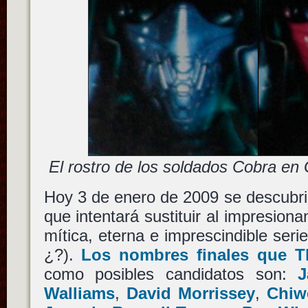
El rostro de los soldados Cobra en 
Hoy 3 de enero de 2009 se descubrir
que intentará sustituir al impresion
mítica, eterna e imprescindible seri
¿?).
Los nombres finales que T
como posibles candidatos son:
J
Walliams
,
David Morrissey
,
Chiwe