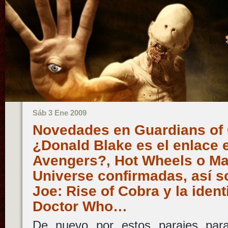
Sáb 3 Ene 2009
Novedades en Guardians of 
¿Donald Blake es el enlace 
Avengers?, Hot Wheels o Mas
Universe confirmadas, así so
Joe: Rise of Cobra y la iden
Doctor Who…
De nuevo por estos parajes para