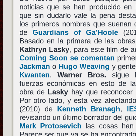
noticias que se han producido en 
que sin dudarlo vale la pena des
los primeros nombres que suenan 
de
Guardians of Ga’Hoole
(20
Basado en la primera de las obras 
Kathryn Lasky
, para este film de a
Coming Soon se comentan
prime
Jackman
o
Hugo Weaving
y gente
Kwanten
.
Warner Bros.
sigue 
fuerzas económicas en esto de las
obra de
Lasky
hay que reconocer q
Por otro lado, y esta vez afectando
(2010) de
Kenneth Branagh
,
IE
revisando un último borrador del gui
Mark Protosevich
las cosas han 
Parece ser que ya se ha encontrado