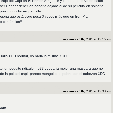
traje del Capi en El Primer Vengador y lo feo que se vé en estas
ower Ranger deberían haberle dejado el de su pelicula en solitario.
jore muuucho en pantalla.
 buena que está pero pesa 3 veces más que en Iron Man!!
o con ánsias!!
septiembre 5th, 2011 at 12:16 am
to salio XDD normal, yo haria lo mismo XDD
capi un poquito ridiculo, no?? quedaria mejor una mascara que no
 de la peli del capi. parece mongolito el pobre con el cabezon XDD
septiembre 5th, 2011 at 12:30 am
s.com…