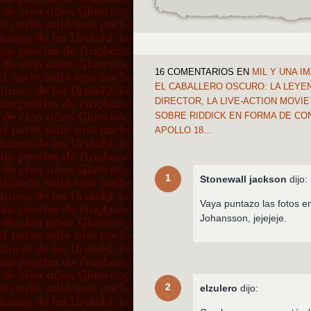
16 COMENTARIOS
EN
MIL Y UNA I
EL CABALLERO OSCURO: LA LEYEN
DIRECTOR, LA LIVE-ACTION MOVIE
SOBRE RIDDICK EN FORMA DE CON
APOLLO 18…
1
Stonewall jackson
dijo:
Vaya puntazo las fotos e
Johansson, jejejeje.
2
elzulero
dijo: