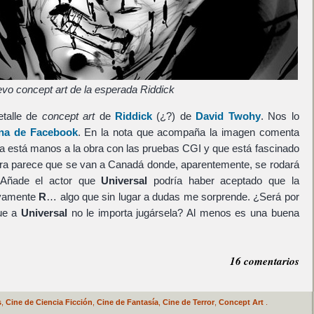
vo concept art de la esperada Riddick
etalle de
concept art
de
Riddick
(¿?) de
David Twohy
. Nos lo
ina de Facebook
. En la nota que acompaña la imagen comenta
ya está manos a la obra con las pruebas CGI y que está fascinado
ora parece que se van a Canadá donde, aparentemente, se rodará
. Añade el actor que
Universal
podría haber aceptado que la
tivamente
R
… algo que sin lugar a dudas me sorprende. ¿Será por
que a
Universal
no le importa jugársela? Al menos es una buena
16 comentarios
s
,
Cine de Ciencia Ficción
,
Cine de Fantasía
,
Cine de Terror
,
Concept Art
.