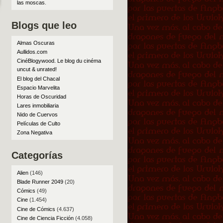
las moscas
.
Blogs que leo
Almas Oscuras
Aullidos.com
CinéBlogywood. Le blog du cinéma
uncut & unrated!
El blog del Chacal
Espacio Marvelita
Horas de Oscuridad
Lares inmobiliaria
Nido de Cuervos
Películas de Culto
Zona Negativa
Categorías
Alien
(146)
Blade Runner 2049
(20)
Cómics
(49)
Cine
(1.454)
Cine de Cómics
(4.637)
Cine de Ciencia Ficción
(4.058)