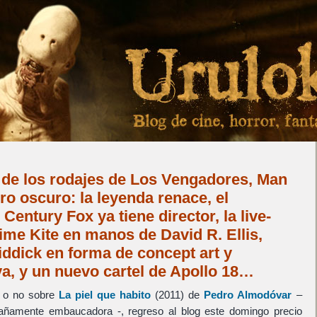
 de los rodajes de Los Vengadores, Man
ero oscuro: la leyenda renace, el
Century Fox ya tiene director, la live-
ime Kite en manos de David R. Ellis,
ddick en forma de concept art y
iva, y un nuevo cartel de Apollo 18…
r o no sobre
La piel que habito
(2011) de
Pedro Almodóvar
–
rañamente embaucadora -, regreso al blog este domingo precio