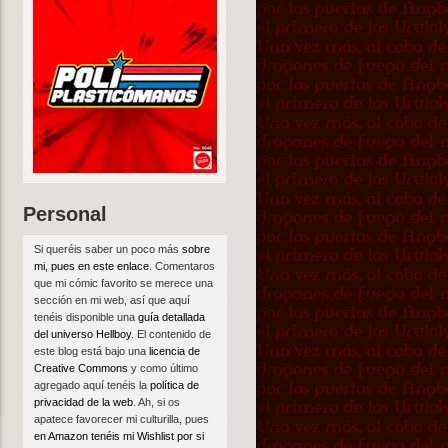
Personal
Si queréis saber un poco más
sobre
mi, pues en este enlace
. Comentaros
que mi cómic favorito se merece una
sección en mi web, así que aquí
tenéis disponible una
guía detallada
del universo Hellboy
. El contenido de
este blog está bajo una
licencia de
Creative Commons
y como último
agregado aquí tenéis la
política de
privacidad de la web
. Ah, si os
apatece favorecer mi culturilla, pues
en Amazon tenéis mi Wishlist por si