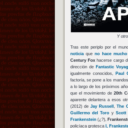
Y otr
Tras este periplo por el mu
noticia
que
no hace mucho 
Century Fox
hacerse cargo 
dirección de
Fantastic Voya
igualmente conocidos,
Paul 
factoría, se pone a los mand
a lo largo de los próximos añ
que el movimiento de
20th C
aparente delantera a esos ot
(2012) de
Jay Russell
,
The C
Guillermo del Toro
y
Scott
Frankenstein
(¿?),
Frankenst
policíaca grotesca
I, Frankest