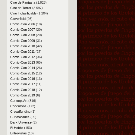
Cine de Fantasía
(1.923)
Cine de Terror
(3.597)
Cine Inclasificable
(1.204)
Cloverfield
(95)
Comic-Con 2006
(10)
Comic-Con 2007
(20)
Comic-Con 2008
(20)
Comic-Con 2009
(31)
Comic-Con 2010
(42)
Comic-Con 2011
(27)
Comic-Con 2012
(36)
Comic-Con 2013
(65)
Comic-Con 2014
(26)
Comic-Con 2015
(12)
Comic-Con 2016
(13)
Comic-Con 2017
(11)
Comic-Con 2018
(12)
Comic-Con 2019
(6)
Concept Art
(316)
Concursos
(172)
Crowdfunding
(1)
Curiosidades
(99)
Dark Universe
(2)
El Hobbit
(153)
Entrevistas
(16)