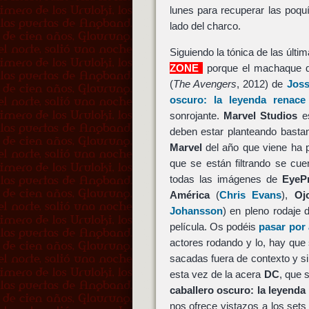
lunes para recuperar las poqu
lado del charco.
Siguiendo la tónica de las últ
ZONE
porque el machaque q
(
The Avengers
, 2012) de
Jos
oscuro: la leyenda renace
sonrojante.
Marvel Studios
es
deben estar planteando bastant
Marvel
del año que viene ha 
que se están filtrando se cue
todas las imágenes de
EyeP
América
(
Chris Evans
),
Oj
Johansson
) en pleno rodaje
película. Os podéis
pasar por
actores rodando y lo, hay que s
sacadas fuera de contexto y si
esta vez de la acera
DC
, que 
caballero oscuro: la leyenda
nos ofrece vistazos a los sets