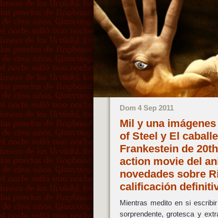
Dom 4 Sep 2011
Mil y una imágenes
of Steel y El caball
Frankestein de 20th 
action movie del an
novedades sobre Ri
calificación definit
Mientras medito en si escribi
sorprendente, grotesca y ext