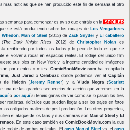
ísimas noticias que se han producido este fin de semana al otro
imas semanas para comenzar os aviso que entráis en la
SPOILER
ue se está produciendo sobre los rodajes de
Los Vengadores
s Whedon
,
Man of Steel
(2013) de
Zack Snyder
y
El caballero
(
The Dark Knight Rises
, 2012) de
Christopher Nolan
es
tá recibiendo por todos los lados y lo peor de todo es que se
e el volver a rodar en espacios reales. El rodaje del único film
puesto sus pies en New York y la ingente cantidad de imágenes
ntan por cientos o miles.
ComicBookMovie.com
ha recopilado
rime
,
Just Jared
o
Celebuzz
donde podemos ver al
Capitán
o de Halcón
(
Jeremy Renner
) y la
Viuda Negra
(
Scarlett
 de una de las grandes secuencias de acción que veremos en la
 aquí
o
por aquí
si tenéis ganas de ver como se lo pasan los tres
er realistas, ridículos que pueden llegar a ser los trajes en fotos
n los obligados matices de post-producción. Los otros proyectos,
sufren el ataque de los fans y sus cámaras son
Man of Steel
y
El
 renace
. En este caso también es
ComicBookMovie.com
la que
 de rodaje de ambas películas. El
caso Man of Steel
vs. el
caso