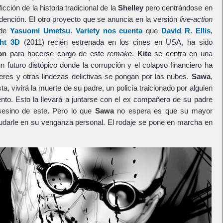
icción de la historia tradicional de la
Shelley
pero centrándose en
dención. El otro proyecto que se anuncia en la versión
live-action
 de
Yasuomi Umetsu
.
Variety nos cuenta
que
David R. Ellis
,
ht 3D
(2011) recién estrenada en los cines en USA, ha sido
on
para hacerse cargo de este
remake
.
Kite
se centra en una
n futuro distópico donde la corrupción y el colapso financiero ha
jeres y otras lindezas delictivas se pongan por las nubes.
Sawa
,
ta, vivirá la muerte de su padre, un policía traicionado por alguien
nto. Esto la llevará a juntarse con el ex compañero de su padre
asesino de este. Pero lo que
Sawa
no espera es que su mayor
udarle en su venganza personal. El rodaje se pone en marcha en