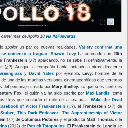
o cartel más de Apollo 18
vía IMPAwards
ndo
spoiler
un par de nuevas realidades.
Variety confirma una
se comenzó a fraguar
.
Shawn Levy
ha acordado con
20th
de
Frankestein
(¿?) aparcando, no se sabe si definitivamente, la
ge
(¿?). Aunque la compañía había tanteado a otros directores
Greengrass
y
David Yates
por ejemplo,
Levy
, hombre de la
os de una de las muchas versiones cinematográficas que veremos
os del personaje creado por
Mary Shelley
. Lo que si es cierto es
entury Fox
, el guión ya ha sido escrito por
Max Landis
, toma
ros films que contarán el mito de la criatura…
Wake the Dead
asebook of Victor Frankenstein
(¿?), el
Frankestein
(¿?) de
 Stuber
,
This Dark Endeavor: The Apprenticeship of Victor
ein
(¿?) de
Columbia Pictures
y el productor
Matt Thomas
, o la
eins
(2012) de
Patrick Tatopoulos
. El
Frankestein
de
Landis
se