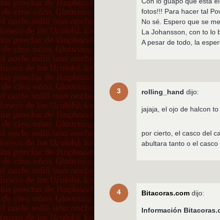
Con lo guapo que está el 
fotos!!! Para hacer tal P
No sé. Espero que se me
La Johansson, con to lo
A pesar de todo, la esper
3
rolling_hand
dijo:
jajaja, el ojo de halcon 
por cierto, el casco del 
abultara tanto o el casco
4
Bitacoras.com
dijo:
Información Bitacora