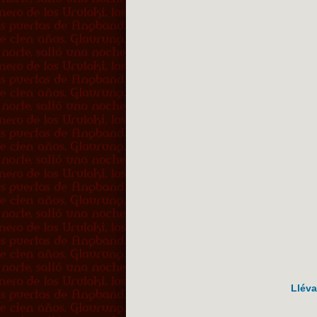
Lléva