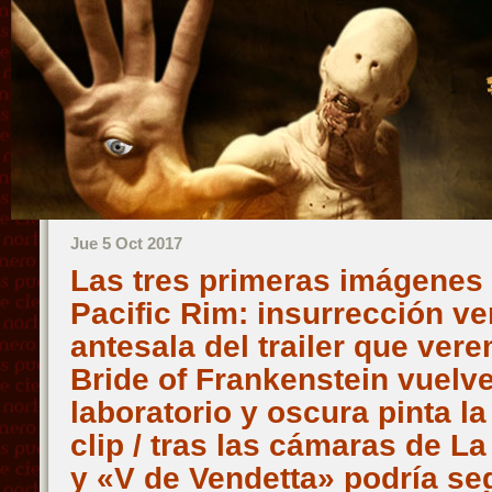
Jue 5 Oct 2017
Las tres primeras imágenes 
Pacific Rim: insurrección ve
antesala del trailer que ve
Bride of Frankenstein vuelv
laboratorio y oscura pinta l
clip / tras las cámaras de L
y «V de Vendetta» podría se