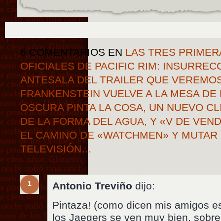
6 COMENTARIOS
EN
LAS TRES PRIMER
OFICIALES DE PACIFIC RIM: INSURRE
ANTESALA DEL TRAILER QUE VEREMOS
FRANKENSTEIN VUELVE A LA MESA DE
OSCURA PINTA LA COSA, UN NUEVO CL
DE LA FORMA DEL AGUA, Y «V DE VEN
EL CAMINO DE «WATCHMEN» Y MUTAR 
TELEVISIÓN…
1
Antonio Treviño
dijo:
Pintaza! (como dicen mis amigos e
los Jaegers se ven muy bien, sobre 