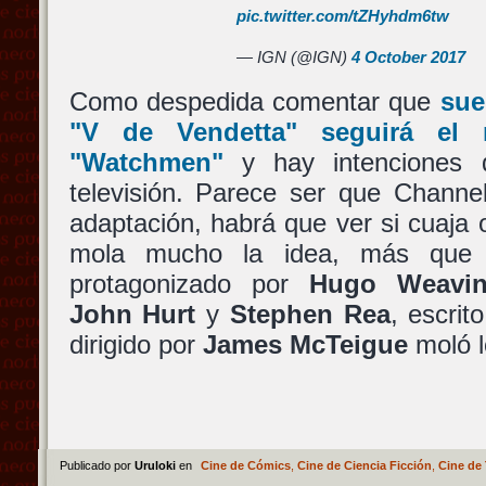
pic.twitter.com/tZHyhdm6tw
— IGN (@IGN)
4 October 2017
Como despedida comentar que
sue
"V de Vendetta"
seguirá el 
"Watchmen"
y hay intenciones 
televisión. Parece ser que Channe
adaptación, habrá que ver si cuaja
mola mucho la idea, más que 
protagonizado por
Hugo Weavi
John Hurt
y
Stephen Rea
, escri
dirigido por
James McTeigue
moló l
Publicado por
Uruloki
en
Cine de Cómics
,
Cine de Ciencia Ficción
,
Cine de 