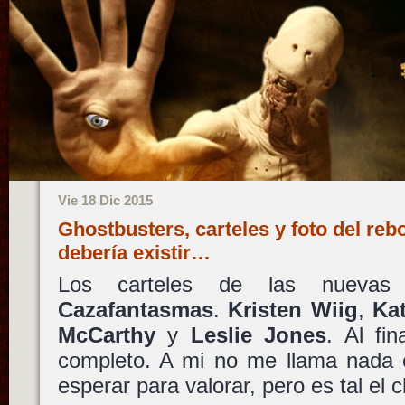
Vie 18 Dic 2015
Ghostbusters, carteles y foto del re
debería existir…
Los carteles de las nueva
Cazafantasmas
.
Kristen Wiig
,
Ka
McCarthy
y
Leslie Jones
. Al fi
completo. A mi no me llama nada e
esperar para valorar, pero es tal el