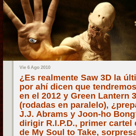
Vie 6 Ago 2010
¿Es realmente Saw 3D la últ
por ahí dicen que tendremos
en el 2012 y Green Lantern 3
(rodadas en paralelo), ¿prep
J.J. Abrams y Joon-ho Bong
dirigir R.I.P.D., primer cartel
de My Soul to Take, sorpresa