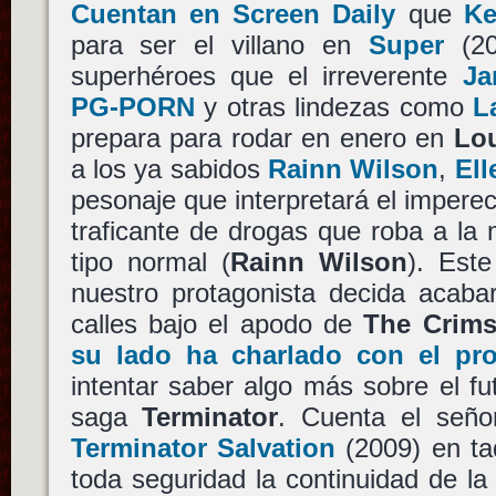
Cuentan en Screen Daily
que
Ke
para ser el villano en
Super
(20
superhéroes que el irreverente
Ja
PG-PORN
y otras lindezas como
L
prepara para rodar en enero en
Lou
a los ya sabidos
Rainn Wilson
,
Ell
pesonaje que interpretará el imperec
traficante de drogas que roba a la 
tipo normal (
Rainn Wilson
). Est
nuestro protagonista decida acaba
calles bajo el apodo de
The Crims
su lado ha charlado con el pr
intentar saber algo más sobre el fu
saga
Terminator
. Cuenta el señ
Terminator Salvation
(2009) en taq
toda seguridad la continuidad de la