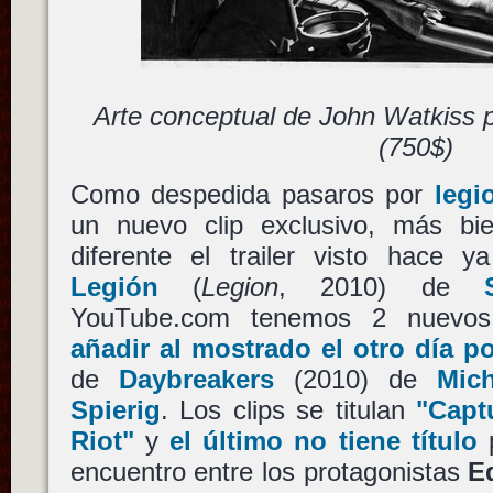
Arte conceptual de John Watkiss 
(750$)
Como despedida pasaros por
legi
un nuevo clip exclusivo, más bi
diferente el trailer visto hace y
Legión
(
Legion
, 2010) de
YouTube.com tenemos 2 nuevos
añadir al mostrado el otro día p
de
Daybreakers
(2010) de
Mich
Spierig
. Los clips se titulan
"Capt
Riot"
y
el último no tiene título
p
encuentro entre los protagonistas
E