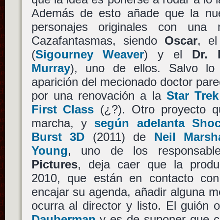
Además de esto añade que la nue
personajes originales con una
Cazafantasmas, siendo
Oscar
, e
(
Sigourney Weaver
) y el
Dr. 
Murray
), uno de ellos. Salvo lo
aparición del mecionado doctor parec
por una renovación a la
Star Trek
First Class
(¿?). Otro proyecto 
marcha, y
según adelanta Shoc
Burst 3D
(2011) de
Neil Marsha
Young
, uno de los responsab
Pictures
, deja caer que la produ
2010, que están en contacto co
encajar su agenda, añadir alguna me
ocurra al director y listo. El guión o
Dauberman
y es de suponer que c