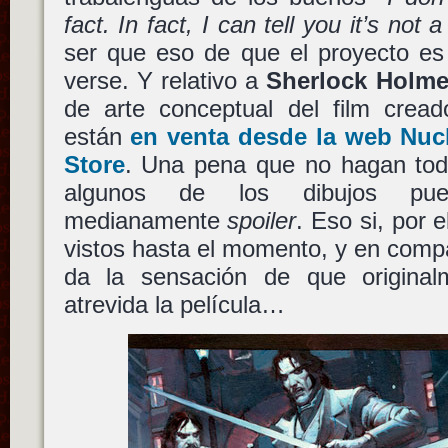
fact. In fact, I can tell you it’s not 
ser que eso de que el proyecto es
verse. Y relativo a
Sherlock Holm
de arte conceptual del film crea
están
en venta desde la web Nucl
Store
. Una pena que no hagan tod
algunos de los dibujos pue
medianamente
spoiler
. Eso si, por e
vistos hasta el momento, y en compa
da la sensación de que origina
atrevida la película…