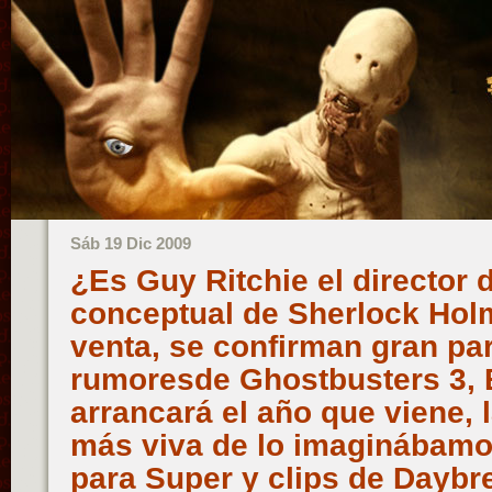
Sáb 19 Dic 2009
¿Es Guy Ritchie el director 
conceptual de Sherlock Holm
venta, se confirman gran par
rumoresde Ghostbusters 3, 
arrancará el año que viene, 
más viva de lo imaginábamos
para Super y clips de Dayb