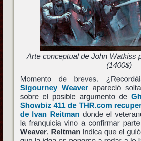
Arte conceptual de John Watkiss 
(1400$)
Momento de breves. ¿Record
Sigourney Weaver
apareció solta
sobre el posible argumento de
Gh
Showbiz 411 de THR.com recuper
de Ivan Reitman
donde el veterano
la franquicia vino a confirmar part
Weaver
.
Reitman
indica que el gui
que la idea es ponerse a rodar a lo 