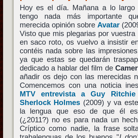
Hoy es el día. Mañana a lo largo
tengo nada más importante que
merecida opinión sobre
Avatar
(200
Visto que mis plegarias por vuestra
en saco roto, os vuelvo a insistir e
contéis nada sobre las impresiones
ya que estas se quedarán traspap
dedicado a hablar del film de
Camer
añadir os dejo con las merecidas n
Comencemos con una noticia ine
MTV entrevista a Guy Ritchie
Sherlock Holmes
(2009) y va este
la lengua que eso de que él es
(¿2011?) no es para nada un hec
Críptico como nadie, la frase sol
trabalenguas de los buenos "
I don’