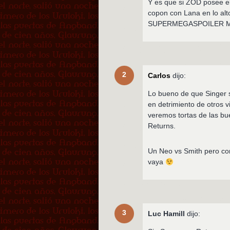
Y es que si ZOD posee el
copon con Lana en lo alto 
SUPERMEGASPOILER 
2
Carlos
dijo:
Lo bueno de que Singer 
en detrimiento de otros 
veremos tortas de las bu
Returns.
Un Neo vs Smith pero con 
vaya
3
Luc Hamill
dijo: