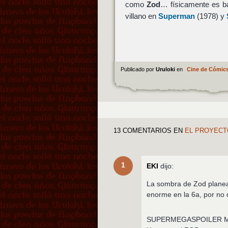
como
Zod
… físicamente es ba
villano en
Superman
(1978) y
Publicado por
Uruloki
en
Cine de Cómic
13 COMENTARIOS
EN
EL PROYECT
1
EKI
dijo:
La sombra de Zod planea 
enorme en la 6a, por no 
SUPERMEGASPOILER 