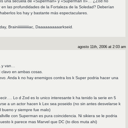
es una secuela de «Superman» y «Superman II»… ¿Zod no
 y en las profundidades de la Fortaleza de la Soledad? Deberían
e haberlos los hay y bastante más espectaculares.
 Brainiiiiiiiiiiiiiac, Daaaaaaaaaarkseid.
agosto 11th, 2006 at 2:03 am
r…y van…
l clavo en ambas cosas.
evo. Anda k no hay enemigos contra los k Super podria hacer una
cir…. Lo d Zod es lo unico interesante k ha tenido la serie en 5
rse a un actor hacen k Lex sea poseido (no sin antes desvelarse k
l bueno y siempre fue malo)
lville con Superman es pura coincidencia. Ni sikiera se le podria
puesto k parece mas Marvel que DC (to dios muta ahi)