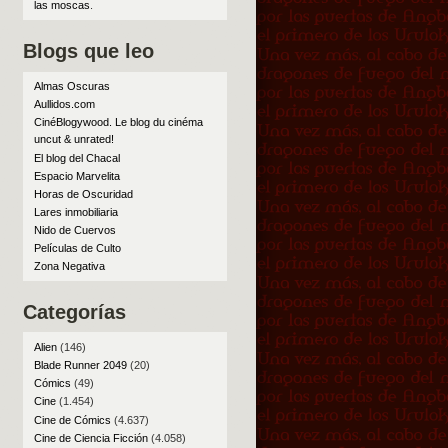
las moscas
.
Blogs que leo
Almas Oscuras
Aullidos.com
CinéBlogywood. Le blog du cinéma
uncut & unrated!
El blog del Chacal
Espacio Marvelita
Horas de Oscuridad
Lares inmobiliaria
Nido de Cuervos
Películas de Culto
Zona Negativa
Categorías
Alien
(146)
Blade Runner 2049
(20)
Cómics
(49)
Cine
(1.454)
Cine de Cómics
(4.637)
Cine de Ciencia Ficción
(4.058)