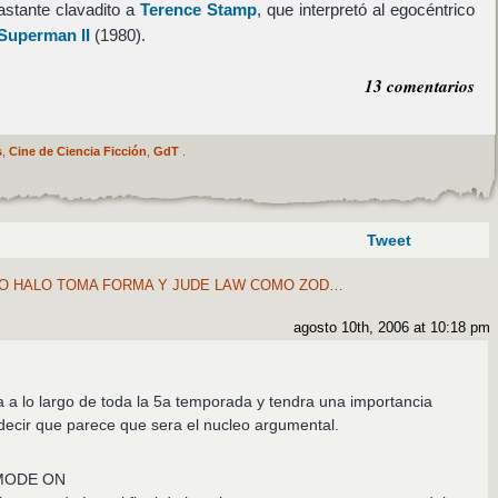
stante clavadito a
Terence Stamp
, que interpretó al egocéntrico
Superman II
(1980).
13 comentarios
s
,
Cine de Ciencia Ficción
,
GdT
.
Tweet
O HALO TOMA FORMA Y JUDE LAW COMO ZOD…
agosto 10th, 2006 at 10:18 pm
a lo largo de toda la 5a temporada y tendra una importancia
decir que parece que sera el nucleo argumental.
MODE ON