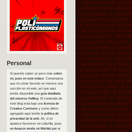
Personal
Si queréis saber un poco más
sobre
mi, pues en este enlace
. Comentaros
que mi cómic favorito se merece una
sección en mi web, así que aquí
tenéis disponible una
guía detallada
del universo Hellboy
. El contenido de
este blog está bajo una
licencia de
Creative Commons
y como último
agregado aquí tenéis la
política de
privacidad de la web
. Ah, si os
apatece favorecer mi culturilla, pues
en Amazon tenéis mi Wishlist por si