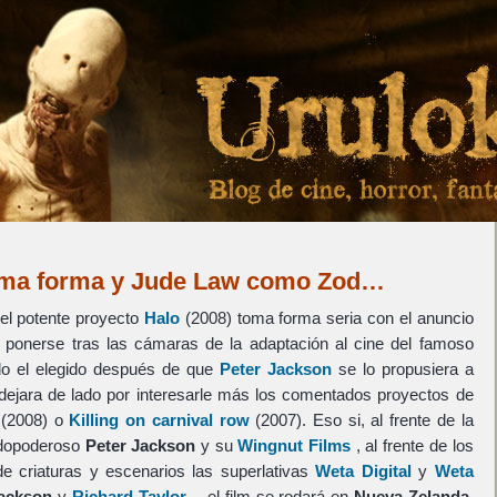
toma forma y Jude Law como Zod…
el potente proyecto
Halo
(2008) toma forma seria con el anuncio
a ponerse tras las cámaras de la adaptación al cine del famoso
o el elegido después de que
Peter Jackson
se lo propusiera a
dejara de lado por interesarle más los comentados proyectos de
(2008) o
Killing on carnival row
(2007). Eso si, al frente de la
todopoderoso
Peter Jackson
y su
Wingnut Films
, al frente de los
de criaturas y escenarios las superlativas
Weta Digital
y
Weta
Jackson
y
Richard Taylor
… el film se rodará en
Nueva Zelanda
,