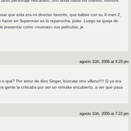
 tanto personaje rescatado, uno anda hasta los huevos, hombre.
nsar que esta era mi director favorito, que babee con su X-men 2,
e hacer en Superman es la repanocha, joder. Luego se queja de
e presentar como «nuevas» sus películas, je.
agosto 11th, 2006 at 4:29 pm
 qué? Por amor de dios Singer, búscate otro villano!!!! Si ya era
a gente la criticaba por ser un remake encubierto, a ver que pasa
agosto 11th, 2006 at 7:22 pm