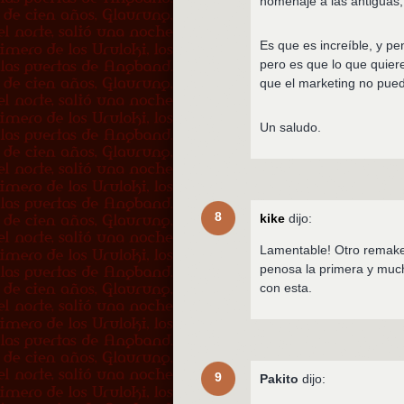
homenaje a las antiguas,
Es que es increíble, y pe
pero es que lo que quier
que el marketing no pued
Un saludo.
8
kike
dijo:
Lamentable! Otro remake o
penosa la primera y much
con esta.
9
Pakito
dijo: