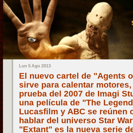
Lun 5 Ago 2013
El nuevo cartel de "Agents of
sirve para calentar motores,
prueba del 2007 de Imagi St
una película de "The Legend 
Lucasfilm y ABC se reúnen o
hablar del universo Star War
"Extant" es la nueva serie de