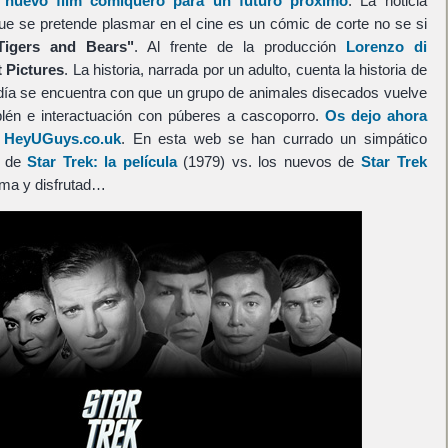
n nuevo film comiquero para un futuro próximo
. La noticia
e se pretende plasmar en el cine es un cómic de corte no se si
Tigers and Bears"
. Al frente de la producción
Lorenzo di
 Pictures
. La historia, narrada por un adulto, cuenta la historia de
n día se encuentra con que un grupo de animales disecados vuelve
plén e interactuación con púberes a cascoporro.
Os dejo ahora
e HeyUGuys.co.uk
. En esta web se han currado un simpático
s de
Star Trek: la película
(1979) vs. los nuevos de
Star Trek
ima y disfrutad…