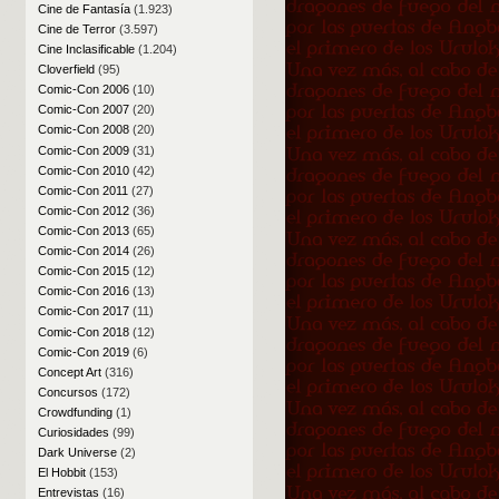
Cine de Fantasía
(1.923)
Cine de Terror
(3.597)
Cine Inclasificable
(1.204)
Cloverfield
(95)
Comic-Con 2006
(10)
Comic-Con 2007
(20)
Comic-Con 2008
(20)
Comic-Con 2009
(31)
Comic-Con 2010
(42)
Comic-Con 2011
(27)
Comic-Con 2012
(36)
Comic-Con 2013
(65)
Comic-Con 2014
(26)
Comic-Con 2015
(12)
Comic-Con 2016
(13)
Comic-Con 2017
(11)
Comic-Con 2018
(12)
Comic-Con 2019
(6)
Concept Art
(316)
Concursos
(172)
Crowdfunding
(1)
Curiosidades
(99)
Dark Universe
(2)
El Hobbit
(153)
Entrevistas
(16)