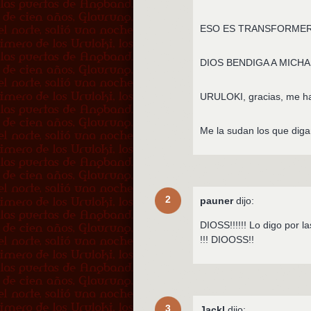
ESO ES TRANSFORMERS
DIOS BENDIGA A MICHAEL 
URULOKI, gracias, me has 
Me la sudan los que digan
2
pauner
dijo:
DIOSS!!!!!! Lo digo por 
!!! DIOOSS!!
3
Jackl
dijo: