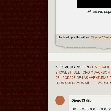
El reparto orig
Publicado por
Uruloki
en
Cine de Cómic
27 COMENTARIOS
EN
EL METRAJE 
SHOWEST! DEL TORO Y JACKSON 
DEL RODAJE DE LAS AVENTURAS D
¿NOS QUEDAMOS SIN EL FAVORIT
1
Diego93
dijo:
DIOOOOOOOOOOOOSSSSS