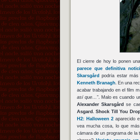
El cierre de hoy lo ponen un
parece que definitiva noti
Skarsgård
podría estar más 
Kenneth Branagh
. En una rec
acabar trabajando en el film m
así que…
". Malo es cuando u
Alexander Skarsgård
se cae 
Asgard
.
Shock Till You Dro
H2: Halloween 2
aparecido e
vea mucha cosa, lo que más 
cámara de un programa de la t