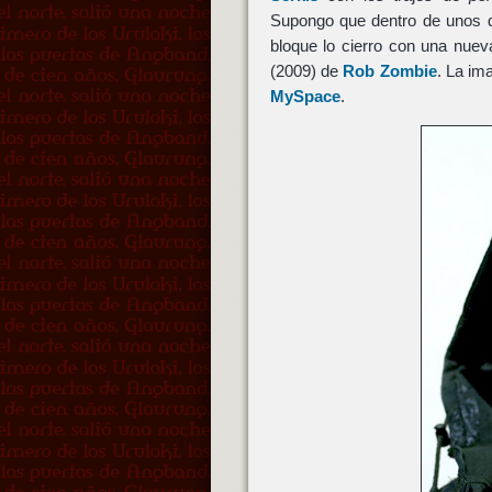
Supongo que dentro de unos 
bloque lo cierro con una nue
(2009) de
Rob Zombie
. La i
MySpace
.