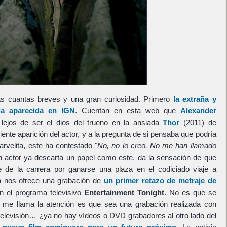
as cuantas breves y una gran curiosidad. Primero
la extraña y
cia aparecida en IGN
. Cuentan en esta web que
Alexander
lejos de ser el dios del trueno en la ansiada
Thor
(2011) de
iente aparición del actor, y a la pregunta de si pensaba que podría
arvelita, este ha contestado "
No, no lo creo. No me han llamado
n actor ya descarta un papel como este, da la sensación de que
de la carrera por ganarse una plaza en el codiciado viaje a
p
nos ofrece una grabación de
un primer retazo de metraje de
n el programa televisivo
Entertainment Tonight
. No es que se
me llama la atención es que sea una grabación realizada con
elevisión… ¿ya no hay vídeos o DVD grabadores al otro lado del