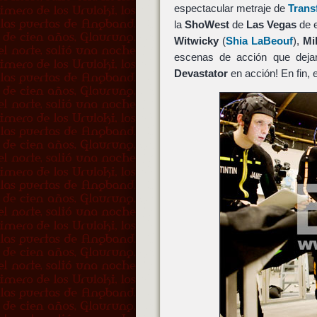
espectacular metraje de
Trans
la
ShoWest
de
Las Vegas
de e
Witwicky
(
Shia LaBeouf
),
Mi
escenas de acción que deja
Devastator
en acción! En fin,