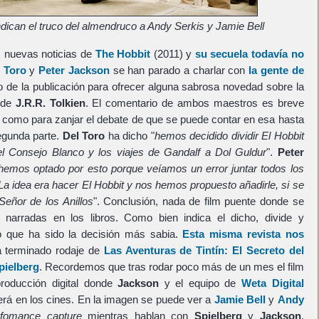
dican el truco del almendruco a Andy Serkis y Jamie Bell
 nuevas noticias de
The Hobbit
(2011) y
su secuela todavía no
l Toro
y
Peter Jackson
se han parado a charlar con
la gente de
io de la publicación para ofrecer alguna sabrosa novedad sobre la
a de
J.R.R. Tolkien
. El comentario de ambos maestros es breve
r como para zanjar el debate de que se puede contar en esa hasta
segunda parte.
Del Toro
ha dicho "
hemos decidido dividir El Hobbit
el Consejo Blanco y los viajes de Gandalf a Dol Guldur
".
Peter
 hemos optado por esto porque veíamos un error juntar todos los
 La idea era hacer El Hobbit y nos hemos propuesto añadirle, si se
Señor de los Anillos
". Conclusión, nada de film puente donde se
narradas en los libros. Como bien indica el dicho, divide y
o que ha sido la decisión más sabia.
Esta misma revista nos
 terminado rodaje de
Las Aventuras de Tintín: El Secreto del
pielberg
. Recordemos que tras rodar poco más de un mes el film
roducción digital donde
Jackson
y el equipo de
Weta Digital
rá en los cines. En la imagen se puede ver a
Jamie Bell
y
Andy
rfomance capture
mientras hablan con
Spielberg
y
Jackson
.