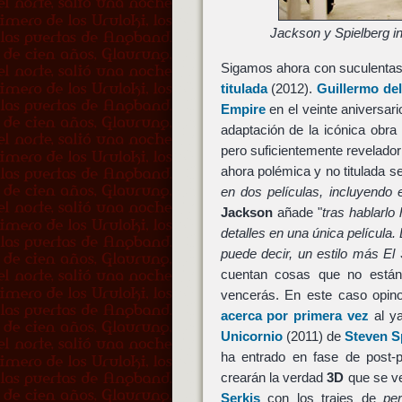
Jackson y Spielberg in
Sigamos ahora con suculentas
titulada
(2012).
Guillermo de
Empire
en el veinte aniversar
adaptación de la icónica obr
pero suficientemente revelado
ahora polémica y no titulada 
en dos películas, incluyendo 
Jackson
añade "
tras hablarlo
detalles en una única película.
puede decir, un estilo más El 
cuentan cosas que no están 
vencerás. En este caso opin
acerca por primera vez
al ya
Unicornio
(2011) de
Steven S
ha entrado en fase de post-p
crearán la verdad
3D
que se ve
Serkis
con los trajes de
pe