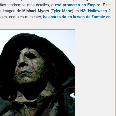
días tendremos más detalles, o
eso prometen en Empire
. Este
va imagen de
Michael Myers
(
Tyler Mane
) en
H2: Halloween 2
magen, como es menester,
ha aparecido en la web de Zombie en