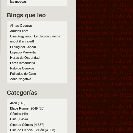
las moscas
.
Blogs que leo
Almas Oscuras
Aullidos.com
CinéBlogywood. Le blog du cinéma
uncut & unrated!
El blog del Chacal
Espacio Marvelita
Horas de Oscuridad
Lares inmobiliaria
Nido de Cuervos
Películas de Culto
Zona Negativa
Categorías
Alien
(146)
Blade Runner 2049
(20)
Cómics
(49)
Cine
(1.454)
Cine de Cómics
(4.637)
Cine de Ciencia Ficción
(4.058)