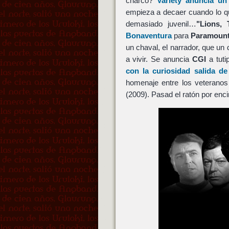
charco?
Variety anuncia u
empieza a decaer cuando lo qu
demasiado juvenil…
"Lions, 
Bonaventura
para
Paramount
un chaval, el narrador, que u
a vivir. Se anuncia
CGI
a tuti
con la curiosidad salida d
homenaje entre los veterano
(2009). Pasad el ratón por enc