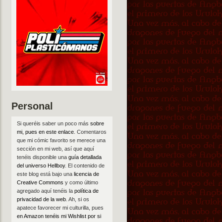
Personal
Si queréis saber un poco más
sobre
mi, pues en este enlace
. Comentaros
que mi cómic favorito se merece una
sección en mi web, así que aquí
tenéis disponible una
guía detallada
del universo Hellboy
. El contenido de
este blog está bajo una
licencia de
Creative Commons
y como último
agregado aquí tenéis la
política de
privacidad de la web
. Ah, si os
apatece favorecer mi culturilla, pues
en Amazon tenéis mi Wishlist por si