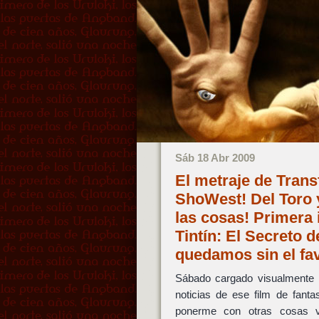
Sáb 18 Abr 2009
El metraje de Trans
ShoWest! Del Toro 
las cosas! Primera
Tintín: El Secreto 
quedamos sin el fa
Sábado cargado visualmente 
noticias de ese film de fanta
ponerme con otras cosas v