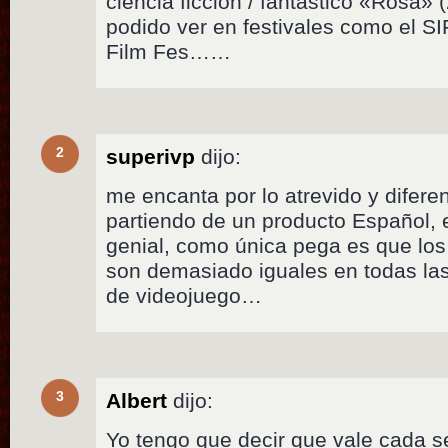
ciencia ficción / fantástico «Rosa» 
podido ver en festivales como el SIF
Film Fes……
2
superivp
dijo:
me encanta por lo atrevido y difere
partiendo de un producto Español,
genial, como única pega es que lo
son demasiado iguales en todas las
de videojuego…
3
Albert
dijo:
Yo tengo que decir que vale cada 