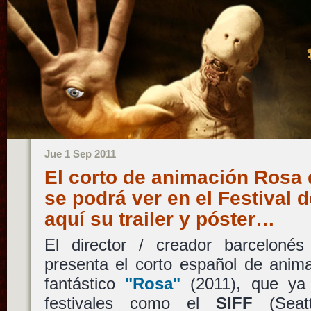
Jue 1 Sep 2011
El corto de animación Rosa 
se podrá ver en el Festival d
aquí su trailer y póster…
El director / creador barceloné
presenta el corto español de animac
fantástico
"Rosa"
(2011), que ya
festivales como el
SIFF
(Seatt