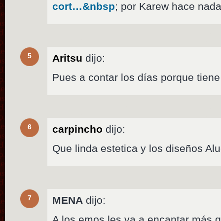
cort…&nbsp
; por Karew hace nada
5
Aritsu
dijo:
Pues a contar los días porque tiene
6
carpincho
dijo:
Que linda estetica y los diseños Al
7
MENA
dijo:
A los emos les va a encantar más 