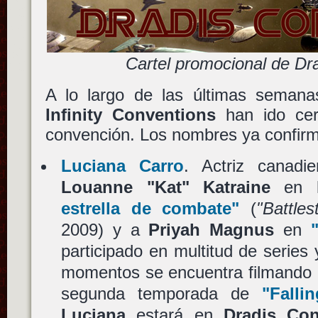
Cartel promocional de Dr
A lo largo de las últimas semana
Infinity Conventions
han ido cerr
convención. Los nombres ya confir
Luciana Carro
. Actriz canad
Louanne "Kat" Katraine
en l
estrella de combate"
(
"Battles
2009) y a
Priyah Magnus
en
participado en multitud de series 
momentos se encuentra filmando s
segunda temporada de
"Falli
Luciana
estará en
Dradis Con