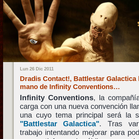
Lun 26 Dic 2011
Dradis Contact!, Battlestar Galactica l
mano de Infinity Conventions…
Infinity Conventions
, la compañía
carga con una nueva convención l
una cuyo tema principal será la se
"Battlestar Galactica"
. Tras va
trabajo intentando mejorar para po