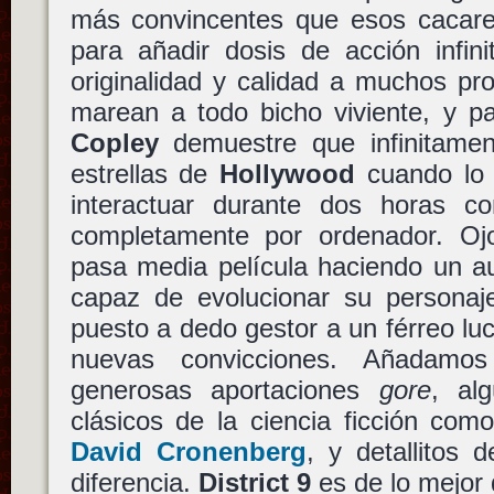
más convincentes que esos cacar
para añadir dosis de acción infin
originalidad y calidad a muchos pr
marean a todo bicho viviente, y p
Copley
demuestre que infinitame
estrellas de
Hollywood
cuando lo 
interactuar durante dos horas c
completamente por ordenador. O
pasa media película haciendo un a
capaz de evolucionar su personaje
puesto a dedo gestor a un férreo lu
nuevas convicciones. Añadamo
generosas aportaciones
gore
, al
clásicos de la ciencia ficción co
David Cronenberg
, y detallitos
diferencia.
District 9
es de lo mejor 