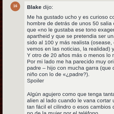
16
Blake
dijo:
Me ha gustado ucho y es curioso c
hombre de detrás de unos 50 salia
que «no le gustaba ese tono exage
apartheid y que se pretendia ser u
sido al 100 y más realista (osease
vemos en las noticias, la realidad)
Y otro de 20 años más o menos lo
Por mi lado me ha parecido muy orig
padre – hijo con mucha garra (que 
niño con lo de «¿padre?).
Spoiler
Algún agujero como que tenga tant
alien al lado cuando le vana cortar
tan fácil el cilindro o esos cambios
no de la mujer por el teléfono.