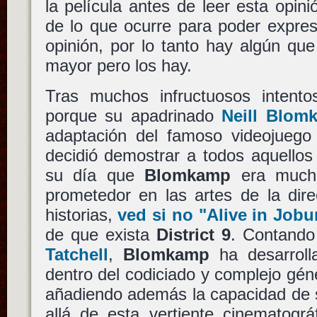
la película antes de leer esta opini
de lo que ocurre para poder expres
opinión, por lo tanto hay algún qu
mayor pero los hay.
Tras muchos infructuosos intento
porque su apadrinado
Neill Blom
adaptación del famoso videojueg
decidió demostrar a todos aquellos
su día que
Blomkamp
era much
prometedor en las artes de la dire
historias,
ved si no "Alive in Jobu
de que exista
District 9
. Contando
Tatchell
,
Blomkamp
ha desarroll
dentro del codiciado y complejo géne
añadiendo además la capacidad de 
allá de esta vertiente cinematográ