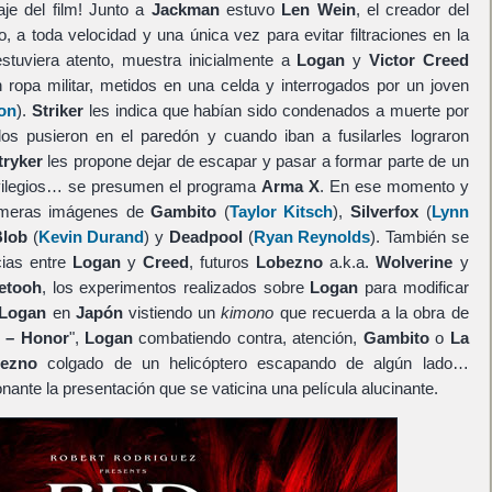
aje del film! Junto a
Jackman
estuvo
Len Wein
, el creador del
, a toda velocidad y una única vez para evitar filtraciones en la
stuviera atento, muestra inicialmente a
Logan
y
Victor Creed
n ropa militar, metidos en una celda y interrogados por un joven
on
).
Striker
les indica que habían sido condenados a muerte por
los pusieron en el paredón y cuando iban a fusilarles lograron
tryker
les propone dejar de escapar y pasar a formar parte de un
rivilegios… se presumen el programa
Arma X
. En ese momento y
imeras imágenes de
Gambito
(
Taylor Kitsch
),
Silverfox
(
Lynn
Blob
(
Kevin Durand
) y
Deadpool
(
Ryan Reynolds
). También se
cias entre
Logan
y
Creed
, futuros
Lobezno
a.k.a.
Wolverine
y
etooh
, los experimentos realizados sobre
Logan
para modificar
Logan
en
Japón
vistiendo un
kimono
que recuerda a la obra de
 – Honor
",
Logan
combatiendo contra, atención,
Gambito
o
La
ezno
colgado de un helicóptero escapando de algún lado…
ante la presentación que se vaticina una película alucinante.