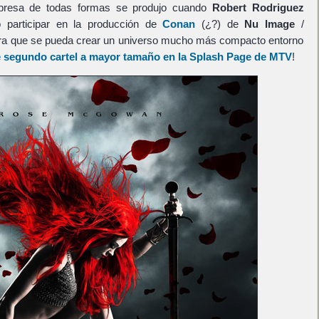
rpresa de todas formas se produjo cuando
Robert Rodriguez
 participar en la producción de
Conan
(¿?) de
Nu Image
/
ra que se pueda crear un universo mucho más compacto entorno
e segundo cartel a mayor tamaño en la Splash Page de MTV
!