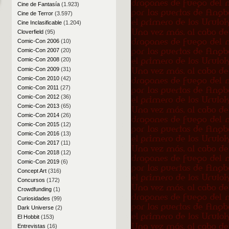
Cine de Fantasía
(1.923)
Cine de Terror
(3.597)
Cine Inclasificable
(1.204)
Cloverfield
(95)
Comic-Con 2006
(10)
Comic-Con 2007
(20)
Comic-Con 2008
(20)
Comic-Con 2009
(31)
Comic-Con 2010
(42)
Comic-Con 2011
(27)
Comic-Con 2012
(36)
Comic-Con 2013
(65)
Comic-Con 2014
(26)
Comic-Con 2015
(12)
Comic-Con 2016
(13)
Comic-Con 2017
(11)
Comic-Con 2018
(12)
Comic-Con 2019
(6)
Concept Art
(316)
Concursos
(172)
Crowdfunding
(1)
Curiosidades
(99)
Dark Universe
(2)
El Hobbit
(153)
Entrevistas
(16)