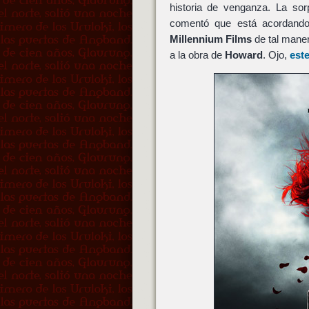
historia de venganza. La so
comentó que está acordando
Millennium Films
de tal mane
a la obra de
Howard
. Ojo,
est