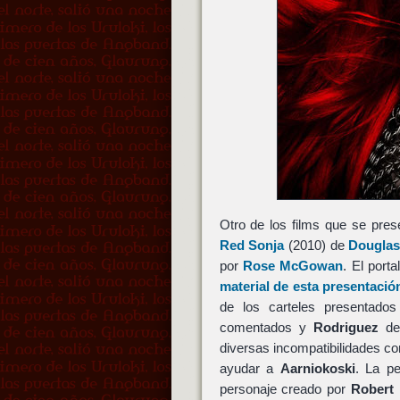
Otro de los films que se pre
Red Sonja
(2010) de
Douglas
por
Rose McGowan
. El port
material de esta presentació
de los carteles presentado
comentados y
Rodriguez
des
diversas incompatibilidades c
ayudar a
Aarniokoski
. La pe
personaje creado por
Robert