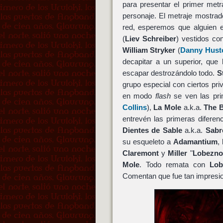
para presentar el primer metr
personaje. El metraje mostrado
red, esperemos que alguien e
(
Liev Schreiber
) vestidos co
William Stryker
(
Danny Hust
decapitar a un superior, que 
escapar destrozándolo todo.
S
grupo especial con ciertos p
en modo
flash
se ven las pr
Collins
),
La Mole
a.k.a.
The 
entrevén las primeras diferen
Dientes de Sable
a.k.a.
Sabr
su esqueleto a
Adamantium
,
Claremont
y
Miller
"
Lobezno
Mole
. Todo remata con
Lob
Comentan que fue tan impresion