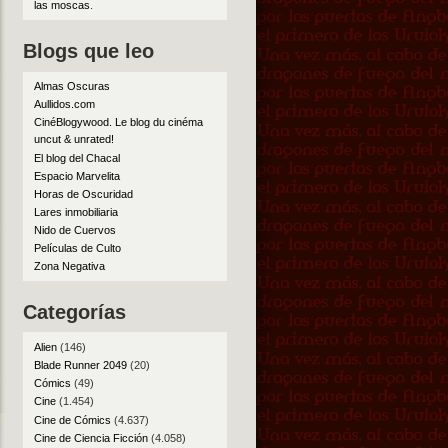
las moscas
.
Blogs que leo
Almas Oscuras
Aullidos.com
CinéBlogywood. Le blog du cinéma
uncut & unrated!
El blog del Chacal
Espacio Marvelita
Horas de Oscuridad
Lares inmobiliaria
Nido de Cuervos
Películas de Culto
Zona Negativa
Categorías
Alien
(146)
Blade Runner 2049
(20)
Cómics
(49)
Cine
(1.454)
Cine de Cómics
(4.637)
Cine de Ciencia Ficción
(4.058)