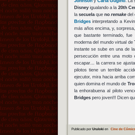
Johnson
y
Carla Gugino
. La
Disney
igualando a la
20th Ce
la
secuela
que
no
remake
del 
Bridges
interpretando a Kevin
más años encima, y, sorpresa, 
que bastante terminado, fu
moderna del mundo virtual de
instante se sube en una de l
persecución entre una moto 
escapar… la carrera se ajusta
pilotos tiene un terrible ac
ejecutor, mira hacia arriba c
quien domina el mundo de
Tro
la enhorabuena al piloto ve
Bridges
pero joven!!! Dicen qu
Publicado por
Uruloki
en
Cine de Cómic