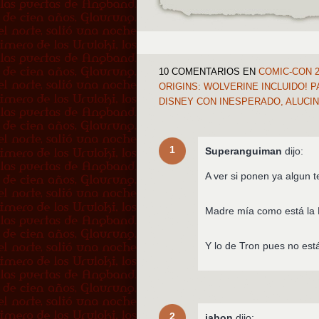
10 COMENTARIOS
EN
COMIC-CON 2
ORIGINS: WOLVERINE INCLUIDO! 
DISNEY CON INESPERADO, ALUCI
1
Superanguiman
dijo:
A ver si ponen ya algun t
Madre mía como está 
Y lo de Tron pues no está
2
jabon
dijo: