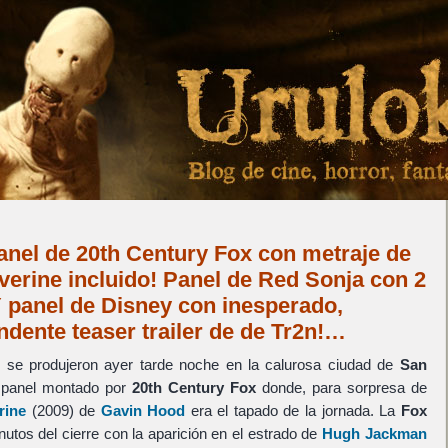
nel de 20th Century Fox con metraje de
erine incluido! Panel de Red Sonja con 2
Y panel de Disney con inesperado,
ndente teaser trailer de de Tr2n!…
 se produjeron ayer tarde noche en la calurosa ciudad de
San
 panel montado por
20th Century Fox
donde, para sorpresa de
rine
(2009) de
Gavin Hood
era el tapado de la jornada. La
Fox
nutos del cierre con la aparición en el estrado de
Hugh Jackman