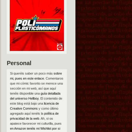
Personal
Si queréis saber un poco más
sobre
mi, pues en este enlace
. Comentaros
que mi cómic favorito se merece una
sección en mi web, así que aquí
tenéis disponible una
guía detallada
del universo Hellboy
. El contenido de
este blog está bajo una
licencia de
Creative Commons
y como último
agregado aquí tenéis la
política de
privacidad de la web
. Ah, si os
apatece favorecer mi culturilla, pues
en Amazon tenéis mi Wishlist por si