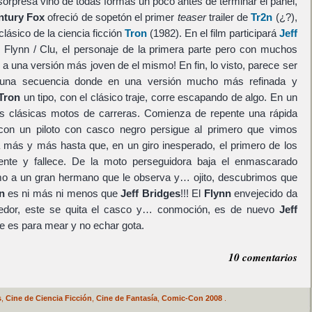
 sorpresa vino de todas formas un poco antes de terminar el panel,
ntury Fox
ofreció de sopetón el primer
teaser
trailer de
Tr2n
(¿?),
clásico de la ciencia ficción
Tron
(1982). En el film participará
Jeff
 Flynn / Clu, el personaje de la primera parte pero con muchos
a una versión más joven de el mismo! En fin, lo visto, parece ser
e una secuencia donde en una versión mucho más refinada y
Tron
un tipo, con el clásico traje, corre escapando de algo. En un
as clásicas motos de carreras. Comienza de repente una rápida
con un piloto con casco negro persigue al primero que vimos
 más y más hasta que, en un giro inesperado, el primero de los
cidente y fallece. De la moto perseguidora baja el enmascarado
omo a un gran hermano que le observa y… ojito, descubrimos que
n
es ni más ni menos que
Jeff Bridges
!!! El
Flynn
envejecido da
ncedor, este se quita el casco y… conmoción, es de nuevo
Jeff
e es para mear y no echar gota.
10 comentarios
s
,
Cine de Ciencia Ficción
,
Cine de Fantasía
,
Comic-Con 2008
.