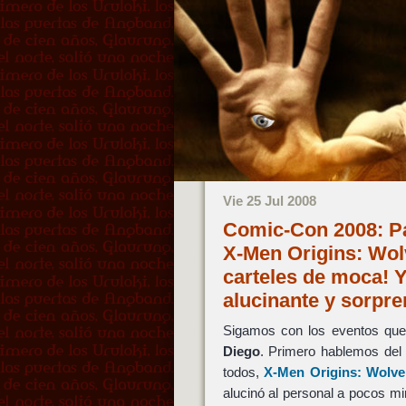
Vie 25 Jul 2008
Comic-Con 2008: Pa
X-Men Origins: Wolv
carteles de moca! 
alucinante y sorpre
Sigamos con los eventos que
Diego
. Primero hablemos del
todos,
X-Men Origins: Wolve
alucinó al personal a pocos mi