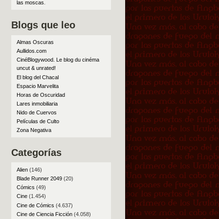
las moscas
.
Blogs que leo
Almas Oscuras
Aullidos.com
CinéBlogywood. Le blog du cinéma
uncut & unrated!
El blog del Chacal
Espacio Marvelita
Horas de Oscuridad
Lares inmobiliaria
Nido de Cuervos
Películas de Culto
Zona Negativa
Categorías
Alien
(146)
Blade Runner 2049
(20)
Cómics
(49)
Cine
(1.454)
Cine de Cómics
(4.637)
Cine de Ciencia Ficción
(4.058)