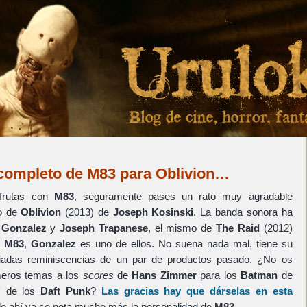
 completo de M83 para Oblivion…
sfrutas con
M83
, seguramente pases un rato muy agradable
o de
Oblivion
(2013) de
Joseph Kosinski
. La banda sonora ha
 Gonzalez
y
Joseph Trapanese
, el mismo de
The Raid
(2012)
e
M83
,
Gonzalez
es uno de ellos. No suena nada mal, tiene su
adas reminiscencias de un par de productos pasado. ¿No os
imeros temas a los
scores
de
Hans Zimmer
para los
Batman
de
"
de los
Daft Punk
?
Las gracias hay que dárselas en esta
r de ahí ya se nota mucho más la personalidad de
M83
.