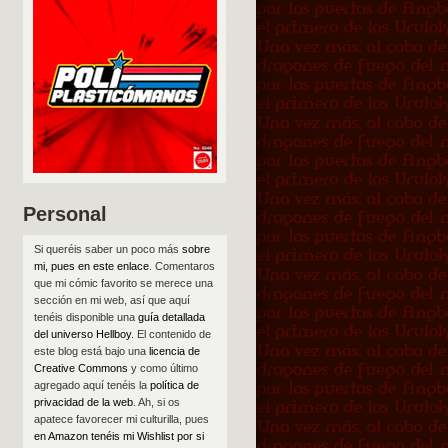
Personal
Si queréis saber un poco más
sobre
mi, pues en este enlace
. Comentaros
que mi cómic favorito se merece una
sección en mi web, así que aquí
tenéis disponible una
guía detallada
del universo Hellboy
. El contenido de
este blog está bajo una
licencia de
Creative Commons
y como último
agregado aquí tenéis la
política de
privacidad de la web
. Ah, si os
apatece favorecer mi culturilla, pues
en Amazon tenéis mi Wishlist por si