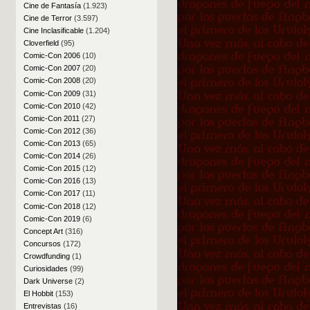
Cine de Fantasía
(1.923)
Cine de Terror
(3.597)
Cine Inclasificable
(1.204)
Cloverfield
(95)
Comic-Con 2006
(10)
Comic-Con 2007
(20)
Comic-Con 2008
(20)
Comic-Con 2009
(31)
Comic-Con 2010
(42)
Comic-Con 2011
(27)
Comic-Con 2012
(36)
Comic-Con 2013
(65)
Comic-Con 2014
(26)
Comic-Con 2015
(12)
Comic-Con 2016
(13)
Comic-Con 2017
(11)
Comic-Con 2018
(12)
Comic-Con 2019
(6)
Concept Art
(316)
Concursos
(172)
Crowdfunding
(1)
Curiosidades
(99)
Dark Universe
(2)
El Hobbit
(153)
Entrevistas
(16)