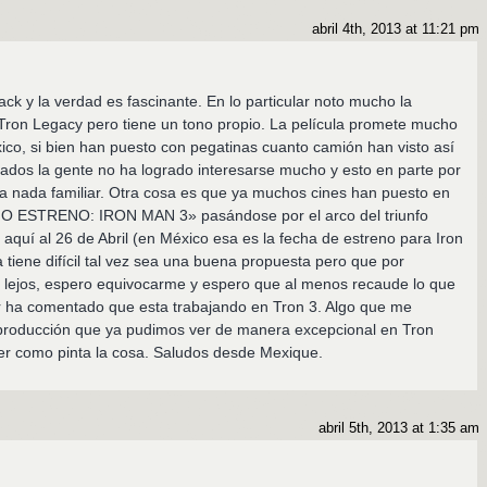
abril 4th, 2013 at 11:21 pm
ck y la verdad es fascinante. En lo particular noto mucho la
Tron Legacy pero tiene un tono propio. La película promete mucho
co, si bien han puesto con pegatinas cuanto camión han visto así
lados la gente no ha logrado interesarse mucho y esto en parte por
ara nada familiar. Otra cosa es que ya muchos cines han puesto en
 ESTRENO: IRON MAN 3» pasándose por el arco del triunfo
e aquí al 26 de Abril (en México esa es la fecha de estreno para Iron
 tiene difícil tal vez sea una buena propuesta pero que por
 lejos, espero equivocarme y espero que al menos recaude lo que
or ha comentado que esta trabajando en Tron 3. Algo que me
 producción que ya pudimos ver de manera excepcional en Tron
r como pinta la cosa. Saludos desde Mexique.
abril 5th, 2013 at 1:35 am