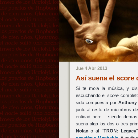
Jue 4 Abr 2013
Así suena el score
Si te mola la música, y di
escuchando el
score
complet
sido compuesta por
Anthony
junto al resto de miembros d
entidad pero… siendo demasi
suena algo los dos o tres pr
Nolan
o al
"TRON: Legacy
ocasión a Mashable
. A parti