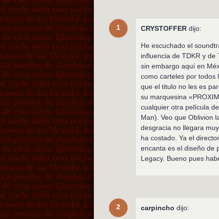
1
CRYSTOFFER
dijo:
He escuchado el soundtra
influencia de TDKR y de 
sin embargo aquí en Méxi
como carteles por todos 
que el titulo no les es p
su marquesina «PROXIMO
cualquier otra película d
Man). Veo que Oblivion la
desgracia no llegara muy
ha costado. Ya el direct
encanta es el diseño de
Legacy. Bueno pues habe
2
carpincho
dijo: